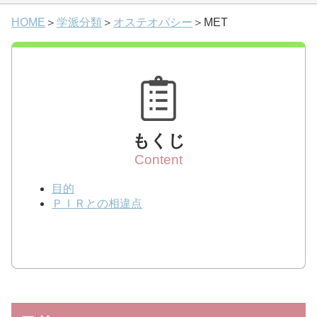
HOME
＞
学派分類
＞
オステオパシー
＞MET
もくじ
目的
ＰＩＲとの相違点