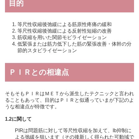
目的
等尺性収縮後弛緩による筋原性疼痛の緩和
等尺性収縮後弛緩による反射性短縮の改善
筋収縮を用いた関節モビライゼーション
低緊張または筋力低下した筋の緊張改善・体幹の分
節的スタビライゼーション
ＰＩＲとの相違点
そもそもＰＩＲはＭＥＴから派生したテクニックと言われ
ることもあって、目的はＰＩＲと似通っていまが下記のよ
うな相違点が特徴です。
1.2に関して
PIRは問題筋に対して等尺性収縮を加えて、Ib抑制に
よる弛緩を狙います（その後新しく得られた可動域で