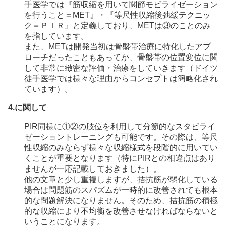
手医学では『筋収縮を用いて関節モビライゼーション
を行うこと＝MET』・『等尺性収縮後弛緩テクニッ
ク＝ＰＩＲ』と定義しており、METは③のことのみ
を指しています。
また、METは開発当初は骨盤帯治療に特化したアプ
ローチだったこともあってか、骨盤帯の位置変位に関
して非常に緻密な評価・治療をしていきます（ドイツ
徒手医学では様々な理由からコンセプトは簡略化され
ています）。
4.に関して
PIR同様に①②の肢位を利用して分節的なスタビライ
ゼーショントレーニングも可能です。その際は、等尺
性収縮のみならず様々な収縮様式を段階的に用いてい
くことが重要となります（特にPIRとの相違点はあり
ませんが一応記載しておきました）。
他の文章と少し重複しますが、拮抗筋が弱化している
場合は問題筋のスパズムが一時的に改善されても根本
的な問題解決になりません。そのため、拮抗筋の積極
的な収縮により不均衡を改善させなければならないと
いうことになります。