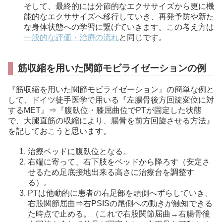
そして、最終的には分節的なエクササイズから更に機
能的なエクササイズへ移行していき、再発予防や新た
な身体状態への学習に繋げていきます。この考え方は
一般的な評価・治療の流れ
と同じです。
筋収縮を用いた関節モビライゼーションの例
『筋収縮を用いた関節モビライゼーション』の簡単な例と
して、ドイツ徒手医学で用いる『左腸骨後方回旋変位に対
するMET』⇒『腹臥位・膝屈曲位でPTが固定した状態
で、大腿直筋の収縮により、腸骨を前方回旋させる方法』
を記しておこうと思います。
治療ベッドに腹臥位となる。
右端に寄って、右下肢をベッドから降ろす（安定さ
せるため足底接地出来る高さに治療台を調整す
る）。
PTは他動的に患者の右足部を頭側へずらしていき、
右股関節屈曲⇒右PSISの尾側への動きが触知できる
た時点で止める。（これで右股関節屈曲→右腸骨後