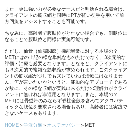
また、更に強い力が必要なケースだと判断される場合は、
クライアントの筋収縮と同時にPTが軽い徒手を用いて前
方回旋をアシストすることも可能です。
ちなみに、高齢者で腹臥位がとれない場合でも、側臥位に
なることで腹臥位と同様に実施可能です。
ただし、仙骨（仙腸関節）機能異常に対する本場の？
METにはの上記の様な単純なものだけでなく、3次元的な
評価・治療も必要となります。となると、クライアントに
も３次元的で複雑な筋収縮が求められます。このクライア
ントの筋収縮が少しでもズレていれば治療にはなりませ
ん。何が言いたいかというと、能動的なアプローチである
が故に、その様な収縮が実践出来るだけの理解力がクライ
アントに無ければ非適用となります。また、本場の？
METには骨盤帯のみならず脊柱全般を含めてアクロバテ
ィックな肢位を要求される場合もあり、高齢者には実践で
きないケースもあります。
HOME
＞
学派分類
＞
オステオパシー
＞MET