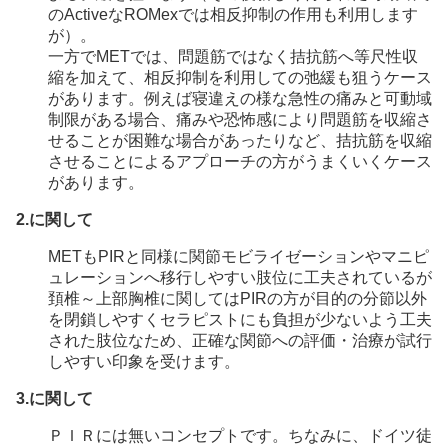
のActiveなROMexでは相反抑制の作用も利用します
が）。
一方でMETでは、問題筋ではなく拮抗筋へ等尺性収
縮を加えて、相反抑制を利用しての弛緩も狙うケース
があります。例えば寝違えの様な急性の痛みと可動域
制限がある場合、痛みや恐怖感により問題筋を収縮さ
せることが困難な場合があったりなど、拮抗筋を収縮
させることによるアプローチの方がうまくいくケース
があります。
2.に関して
METもPIRと同様に関節モビライゼーションやマニピ
ュレーションへ移行しやすい肢位に工夫されているが
頚椎～上部胸椎に関してはPIRの方が目的の分節以外
を閉鎖しやすくセラピストにも負担が少ないよう工夫
された肢位なため、正確な関節への評価・治療が試行
しやすい印象を受けます。
3.に関して
ＰＩＲには無いコンセプトです。ちなみに、ドイツ徒