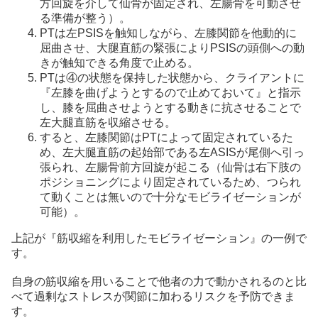
方回旋を介して仙骨が固定され、左腸骨を可動させ
る準備が整う）。
PTは左PSISを触知しながら、左膝関節を他動的に
屈曲させ、大腿直筋の緊張によりPSISの頭側への動
きが触知できる角度で止める。
PTは④の状態を保持した状態から、クライアントに
『左膝を曲げようとするので止めておいて』と指示
し、膝を屈曲させようとする動きに抗させることで
左大腿直筋を収縮させる。
すると、左膝関節はPTによって固定されているた
め、左大腿直筋の起始部である左ASISが尾側へ引っ
張られ、左腸骨前方回旋が起こる（仙骨は右下肢の
ポジショニングにより固定されているため、つられ
て動くことは無いので十分なモビライゼーションが
可能）。
上記が『筋収縮を利用したモビライゼーション』の一例で
す。
自身の筋収縮を用いることで他者の力で動かされるのと比
べて過剰なストレスが関節に加わるリスクを予防できま
す。