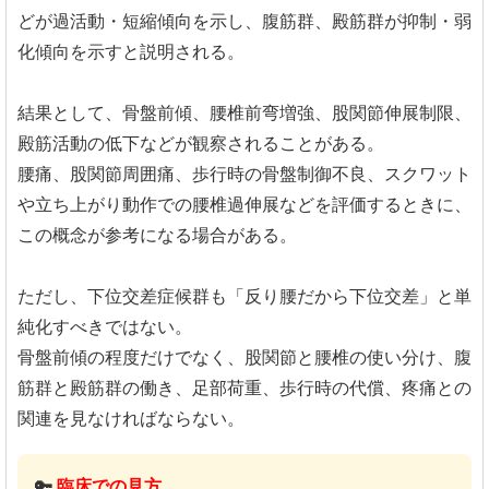
どが過活動・短縮傾向を示し、腹筋群、殿筋群が抑制・弱
化傾向を示すと説明される。
結果として、骨盤前傾、腰椎前弯増強、股関節伸展制限、
殿筋活動の低下などが観察されることがある。
腰痛、股関節周囲痛、歩行時の骨盤制御不良、スクワット
や立ち上がり動作での腰椎過伸展などを評価するときに、
この概念が参考になる場合がある。
ただし、下位交差症候群も「反り腰だから下位交差」と単
純化すべきではない。
骨盤前傾の程度だけでなく、股関節と腰椎の使い分け、腹
筋群と殿筋群の働き、足部荷重、歩行時の代償、疼痛との
関連を見なければならない。
🔑
臨床での見方