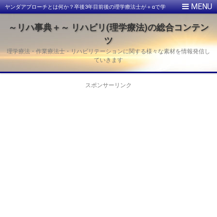
ヤンダアプローチとは何か？卒後3年目前後の理学療法士が＋αで学
ぶ価値と限界
～リハ事典＋～ リハビリ(理学療法)の総合コンテン
ツ
理学療法・作業療法士・リハビリテーションに関する様々な素材を情報発信し
ていきます
スポンサーリンク