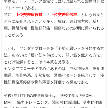
手療法、トレーニング領域でしばしば語られる治療コンセ
プトの一つである。
特に「
上位交差症候群
」「
下位交差症候群
」という言葉と
ともに紹介されることが多く、猫背、頭部前方位、反り
腰、骨盤前傾、慢性頸部痛、腰痛などの説明に用いられる
ことがある。
しかし、ヤンダアプローチを「姿勢が悪い人を分類する方
法」あるいは「硬い筋を伸ばして、弱い筋を鍛える方法」
とだけ理解すると、その本質を見誤る。
ヤンダアプローチの中心にあるのは、中枢神経系、感覚運
動系、筋骨格系、姿勢制御、運動パターンを統合して、慢
性筋骨格系疼痛や機能障害を評価する視点である。
卒後3年目前後の理学療法士は、学校で学んだROM、
MMT、筋力トレーニング、関節可動域訓練、基本動作練