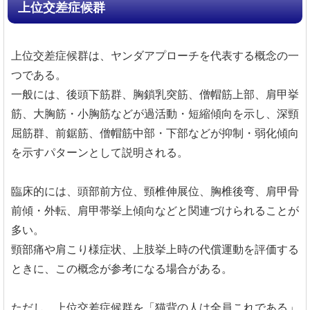
上位交差症候群
上位交差症候群は、ヤンダアプローチを代表する概念の一
つである。
一般には、後頭下筋群、胸鎖乳突筋、僧帽筋上部、肩甲挙
筋、大胸筋・小胸筋などが過活動・短縮傾向を示し、深頸
屈筋群、前鋸筋、僧帽筋中部・下部などが抑制・弱化傾向
を示すパターンとして説明される。
臨床的には、頭部前方位、頸椎伸展位、胸椎後弯、肩甲骨
前傾・外転、肩甲帯挙上傾向などと関連づけられることが
多い。
頸部痛や肩こり様症状、上肢挙上時の代償運動を評価する
ときに、この概念が参考になる場合がある。
ただし、上位交差症候群を「猫背の人は全員これである」