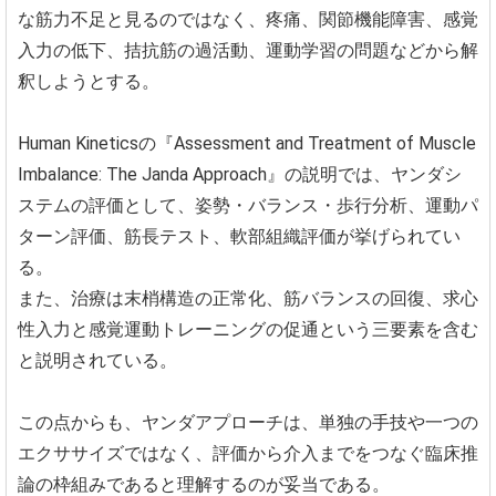
な筋力不足と見るのではなく、疼痛、関節機能障害、感覚
入力の低下、拮抗筋の過活動、運動学習の問題などから解
釈しようとする。
Human Kineticsの『Assessment and Treatment of Muscle
Imbalance: The Janda Approach』の説明では、ヤンダシ
ステムの評価として、姿勢・バランス・歩行分析、運動パ
ターン評価、筋長テスト、軟部組織評価が挙げられてい
る。
また、治療は末梢構造の正常化、筋バランスの回復、求心
性入力と感覚運動トレーニングの促通という三要素を含む
と説明されている。
この点からも、ヤンダアプローチは、単独の手技や一つの
エクササイズではなく、評価から介入までをつなぐ臨床推
論の枠組みであると理解するのが妥当である。