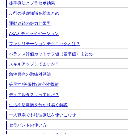
徒手療法とプラセボ効果
歩行の基礎知識を総まとめ
運動連鎖の魅力と限界
AKAとモビライゼーション
ファシリテーションテクニックとは？
バランス評価カットオフ値（基準値）まとめ
スキルアップしてますか？
急性腰痛の激痛対処法
等尺性/等張性/遠心性収縮
デュアルタスクって何だ？
生活不活発病を分かり易く解説
一人職場でも物理療法を使いこなせ！
セラバンドの使い方