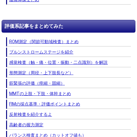
評価系記事をまとめてみた
ROM測定（関節可動域検査）まとめ
ブルンストロームステージを紹介
感覚検査（触・痛・位置・振動・二点識別）を解説
形態測定（周径・上下肢長など）
筋緊張の評価（痙縮・固縮）
MMTの上肢・下肢・体幹まとめ
FIMの採点基準・評価ポイントまとめ
反射検査を紹介するよ
高齢者の握力測定
バランス検査まとめ（カットオフ値も）