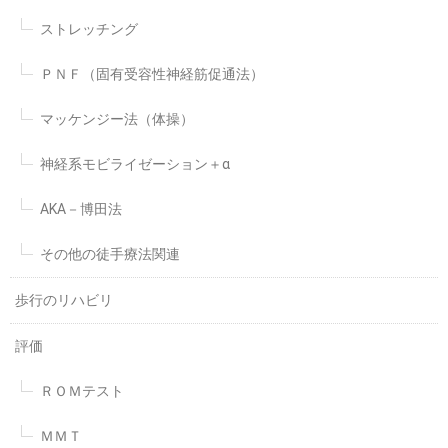
ストレッチング
ＰＮＦ（固有受容性神経筋促通法）
マッケンジー法（体操）
神経系モビライゼーション＋α
AKA－博田法
その他の徒手療法関連
歩行のリハビリ
評価
ＲＯＭテスト
ＭＭＴ