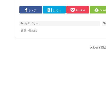
シェア
はてな
Pocket
feed
カテゴリー
臓器 - 骨格筋
あわせて読