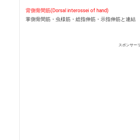
背側骨間筋(Dorsal interossei of hand)
掌側骨間筋・虫様筋・総指伸筋・示指伸筋と連結
スポンサー