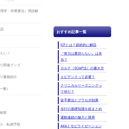
（理学・作業療法）用語解
解説
おすすめ記事一覧
ICFとは？超絶的に解説
したい！
『努力は裏切らない』は本
当？
リ関連グッズ
カルテ（SOAP法）の書き方
エビデンスって必要？
リ書籍紹介
クリニカルリーズニングっ
一般）
て何だ？
徒手療法とプラセボ効果
歩行の基礎知識を総まとめ
候群
運動連鎖の魅力と限界
ス・転倒予防
AKAとモビライゼーション