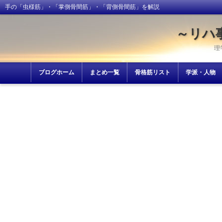
手の「虫様筋」・「掌側骨間筋」・「背側骨間筋」を解説
～リハ
理
ブログホーム
まとめ一覧
骨格筋リスト
学派・人物