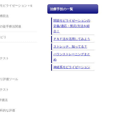
モビライゼーション＋α
治療手技の一覧
－博田法
関節モビライゼーションの
定義/適応・禁忌/方法を紹
の徒手療法関連
介！
ハビリ
ＰＮＦ法を活用してみよう
ストレッチ、知ってる？
バランストレーニングまと
テスト
め
神経系モビライゼーション
リ評価ツール
テスト
の評価法
科的な評価