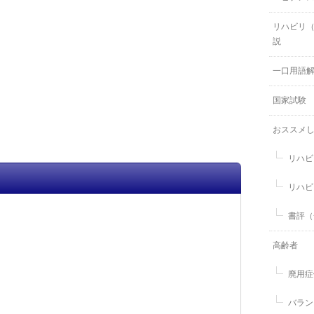
リハビリ
説
一口用語
国家試験
おススメ
リハビ
リハビ
書評（
高齢者
廃用症
バラン