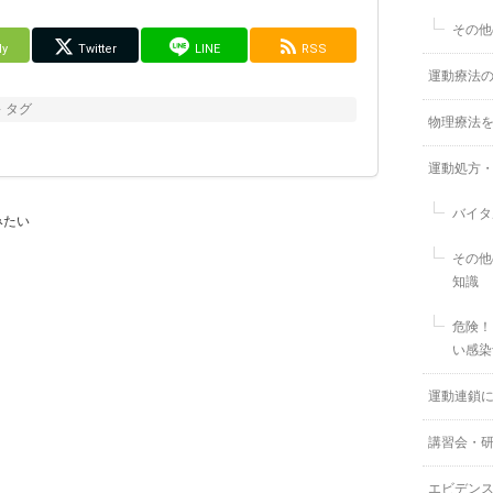
その他
ly
Twitter
LINE
RSS
運動療法
タグ
物理療法
運動処方
バイタ
みたい
その他
知識
危険！
い感染
運動連鎖
講習会・
エビデン