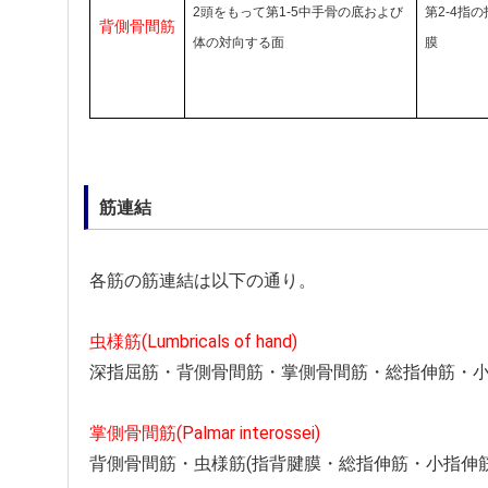
2頭をもって第1-5中手骨の底および
第2-4指
背側骨間筋
体の対向する面
膜
筋連結
各筋の筋連結は以下の通り。
虫様筋(Lumbricals of hand)
深指屈筋・背側骨間筋・掌側骨間筋・総指伸筋・
掌側骨間筋(Palmar interossei)
背側骨間筋・虫様筋(指背腱膜・総指伸筋・小指伸