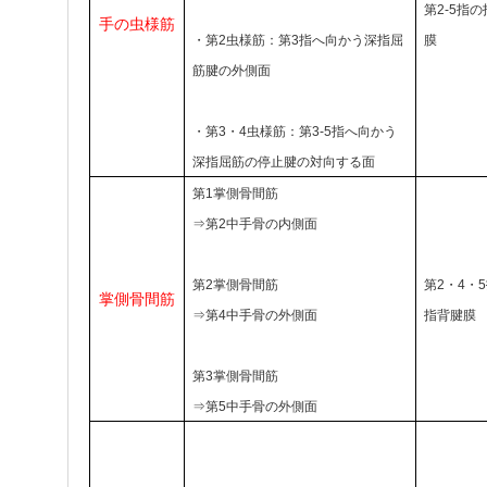
第2-5指
手の虫様筋
・第2虫様筋：第3指へ向かう深指屈
膜
筋腱の外側面
・第3・4虫様筋：第3-5指へ向かう
深指屈筋の停止腱の対向する面
第1掌側骨間筋
⇒第2中手骨の内側面
第2掌側骨間筋
第2・4・
掌側骨間筋
⇒第4中手骨の外側面
指背腱膜
第3掌側骨間筋
⇒第5中手骨の外側面