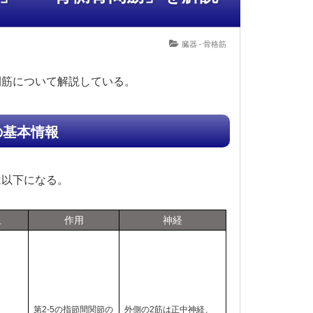
臓器 - 骨格筋
間筋について解説している。
の基本情報
は以下になる。
止
作用
神経
第2-5の指節間関節の
外側の2筋は正中神経
、