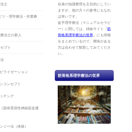
療法士
自身の知識整理を主目的にしてい
ますが、他の方々の参考にもなれ
ハビリ・理学療法・作業療
ば幸いです。
徒手理学療法（マニュアルセラピ
ー）に関しては、姉妹サイト『
筋
業療法士の新人
骨格系理学療法の世界
』にも情報
をまとめているので、興味がある
ンセプト
方は合わせて観覧してみてくださ
い。
療法
ビライゼーション
筋骨格系理学療法の世界
ンコンセプト
ッチング
（固有受容性神経筋促通
ンジー法（体操）