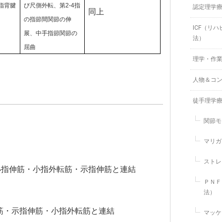
の指背腱
び尺側外転、
第2-4指
認定理学
同上
の指節間関節の伸
ICF（リ
展、
中手指節関節の
法）
屈曲
理学・作
人物＆コ
徒手理学
関節モ
マリガ
ストレ
小指伸筋・小指外転筋・示指伸筋と連結
ＰＮＦ
法）
筋・示指伸筋・小指外転筋と連結
マッケ