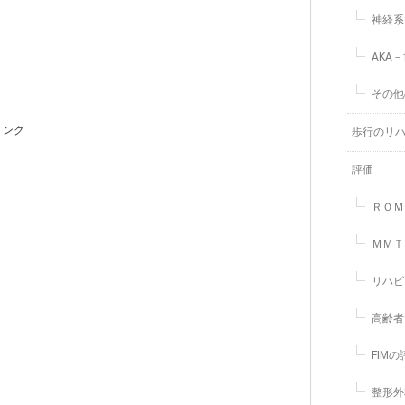
神経系
AKA
その他
リンク
歩行のリ
評価
ＲＯＭ
ＭＭＴ
リハビ
高齢者
FIM
整形外