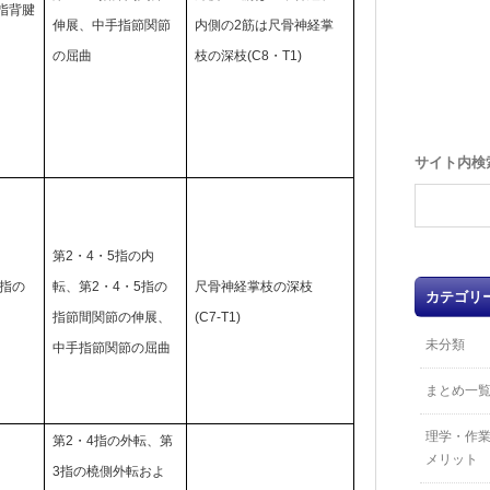
の指背腱
伸展、
中手指節関節
内側の2筋は尺骨神経掌
の屈曲
枝の深枝(C8・T1)
サイト内検
第2・4・5指の内
5指の
転、
第2・4・5指の
尺骨神経掌枝の深枝
カテゴリ
指節間関節の伸展
、
(C7-T1)
未分類
中手指節関節の屈曲
まとめ一
理学・作
第2・4指の外転、
第
メリット
3指の橈側外転およ