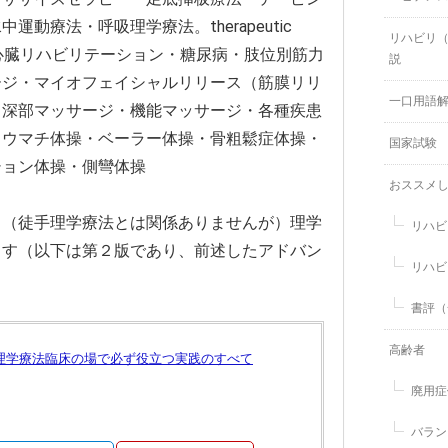
療法・呼吸理学療法。therapeutic
リハビリ
・心臓リハビリテーション・糖尿病・肢位別筋力
説
ージ・マイオフェイシャルリリース（筋膜リリ
一口用語
・深部マッサージ・機能マッサージ・各種疾患
リウマチ体操・ベーラー体操・骨粗鬆症体操・
国家試験
ション体操・側彎体操
おススメ
、（徒手理学療法とは関係ありませんが）理学
リハビ
ます（以下は第２版であり、前述したアドバン
リハビ
書評（
高齢者
―理学療法臨床の場で必ず役立つ実践のすべて
廃用症
バラン