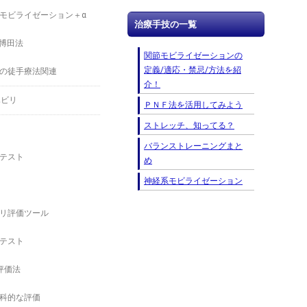
モビライゼーション＋α
治療手技の一覧
－博田法
関節モビライゼーションの
定義/適応・禁忌/方法を紹
の徒手療法関連
介！
ハビリ
ＰＮＦ法を活用してみよう
ストレッチ、知ってる？
バランストレーニングまと
テスト
め
神経系モビライゼーション
リ評価ツール
テスト
の評価法
科的な評価