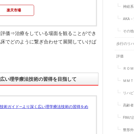
神経系
楽天市場
AKA
その他
で評価⇒治療をしている場面を観ることができ
臨床でどのように繋ぎ合わせて展開していけば
歩行のリ
評価
ＲＯＭ
く広い理学療法技術の習得を目指して
ＭＭＴ
リハビ
高齢者
法技術ガイド―より深く広い理学療法技術の習得をめ
FIM
整形外