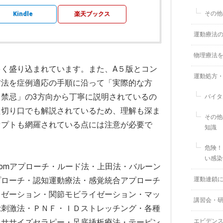
その他
Kindle
楽天ブックス
運動療法
物理療法
く盛り込まれています。また、A５版とコン
運動処方
方法を症例適応の手順に沿って「実際的な方
禁忌」の3方向から丁寧に説明されているの
バイタ
た切り口でも解説されているため、理解も深ま
その他
セプトも網羅されている点には注意が必要で
知識
危険！
い感染
tromアプローチ・ルード法・上田法・バルーン
プローチ・認知運動療法・感覚統合アプローチ
運動連鎖
イゼーション・関節モビライゼーション・マッ
講習会・
覚刺激法・ＰＮＦ・ＩＤストレッチング・各種
クササイズセラピー・足底挿板療法・テーピン
エビデン