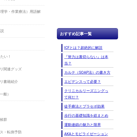
（理学・作業療法）用語解
解説
おすすめ記事一覧
ICFとは？超絶的に解説
したい！
『努力は裏切らない』は本
当？
リ関連グッズ
カルテ（SOAP法）の書き方
エビデンスって必要？
リ書籍紹介
クリニカルリーズニングっ
一般）
て何だ？
徒手療法とプラセボ効果
歩行の基礎知識を総まとめ
候群
運動連鎖の魅力と限界
ス・転倒予防
AKAとモビライゼーション