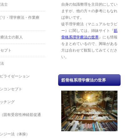
療法士
自身の知識整理を主目的にしてい
ますが、他の方々の参考にもなれ
ハビリ・理学療法・作業療
ば幸いです。
徒手理学療法（マニュアルセラピ
ー）に関しては、姉妹サイト『
筋
業療法士の新人
骨格系理学療法の世界
』にも情報
をまとめているので、興味がある
ンセプト
方は合わせて観覧してみてくださ
い。
療法
ビライゼーション
筋骨格系理学療法の世界
ンコンセプト
ッチング
（固有受容性神経筋促通
ンジー法（体操）