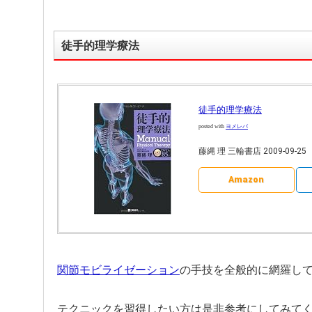
徒手的理学療法
徒手的理学療法
posted with
ヨメレバ
藤縄 理 三輪書店 2009-09-25
Amazon
関節モビライゼーション
の手技を全般的に網羅し
テクニックを習得したい方は是非参考にしてみて