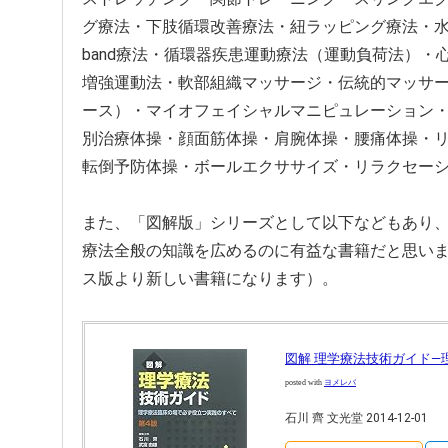
グ療法・下肢循環改善療法・紐ラッピング療法・水中運動
band療法・循環器疾患運動療法（運動負荷法）
増強運動法・軟部組織マッサージ・伝統的マッサ
ース）・マイオフェイシャルマニピュレーション
別治療体操・顔面筋体操・肩腕体操・腰痛体操・
転倒予防体操・ボールエクササイズ・リラクセー
また、「図解版」シリーズとして以下などもあり
療法全般の知識を広めるのに有益な書籍だと思い
ス版より新しい書籍になります）。
図解 理学療法技術ガイド
posted with
ヨメレバ
石川 齊 文光堂 2014-12-01