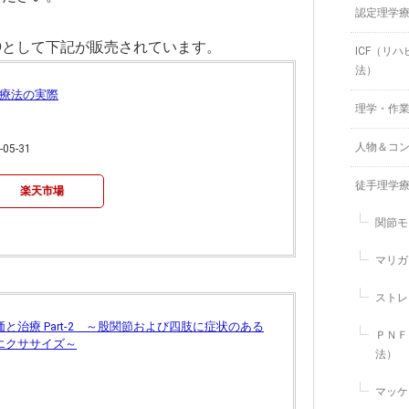
認定理学
Dとして下記が販売されています。
ICF（リ
法）
学療法の実際
理学・作
人物＆コ
5-31
徒手理学
楽天市場
関節モ
マリガ
ストレ
治療 Part-2 ～股関節および四肢に症状のある
ＰＮＦ
エクササイズ～
法）
マッケ