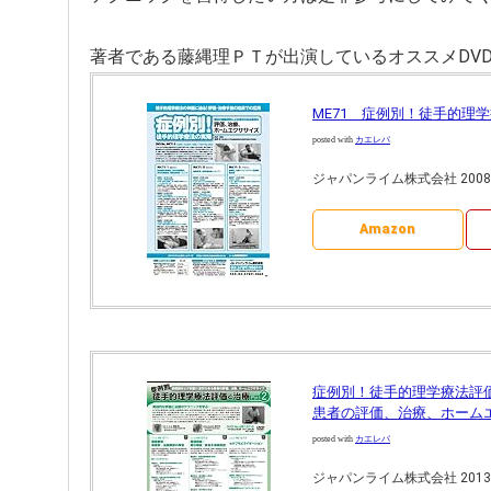
著者である藤縄理ＰＴが出演しているオススメDV
ME71 症例別！徒手的理
posted with
カエレバ
ジャパンライム株式会社 2008-0
Amazon
症例別！徒手的理学療法評価と
患者の評価、治療、ホーム
posted with
カエレバ
ジャパンライム株式会社 2013