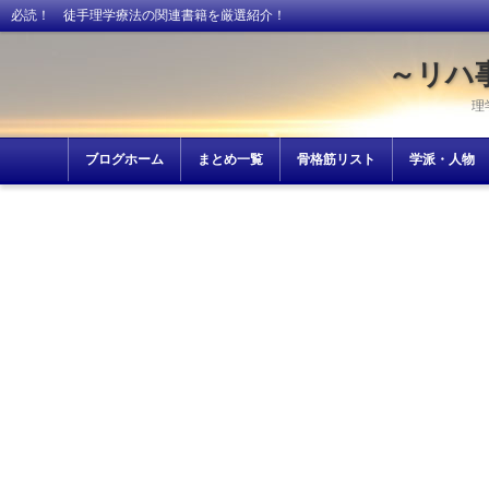
必読！ 徒手理学療法の関連書籍を厳選紹介！
～リハ
理
ブログホーム
まとめ一覧
骨格筋リスト
学派・人物