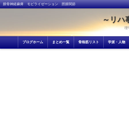
腓骨神経麻痺 モビライゼーション 脛腓関節
～リハ
理
ブログホーム
まとめ一覧
骨格筋リスト
学派・人物