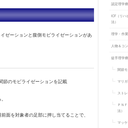
認定理学
ICF（リ
法）
理学・作
ライゼーションと腹側モビライゼーションがあ
人物＆コ
徒手理学
関節モ
関節のモビライゼーションを記載
マリガ
ストレ
る。
ＰＮＦ
法）
腿前面を対象者の足部に押し当てることで、
。
マッケ