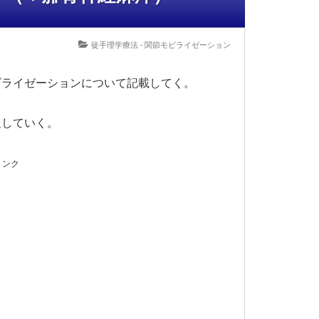
徒手理学療法 - 関節モビライゼーション
ビライゼーションについて記載してく。
及していく。
リンク