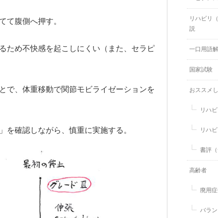
リハビリ
てて腹側へ押す。
説
いるため不快感を起こしにくい（また、セラピ
一口用語
国家試験
ことで、体重移動で関節モビライゼーションを
おススメ
リハビ
ド」を確認しながら、慎重に実施する。
リハビ
書評（
高齢者
廃用症
バラン