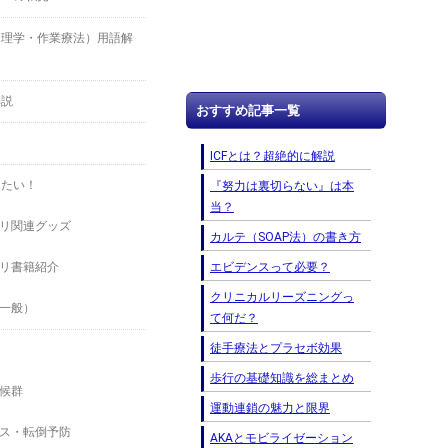
（理学・作業療法）用語解
解説
おすすめ記事一覧
ICFとは？超絶的に解説
したい！
『努力は裏切らない』は本
当？
リ関連グッズ
カルテ（SOAP法）の書き方
エビデンスって必要？
リ書籍紹介
クリニカルリーズニングっ
一般）
て何だ？
徒手療法とプラセボ効果
歩行の基礎知識を総まとめ
候群
運動連鎖の魅力と限界
ス・転倒予防
AKAとモビライゼーション