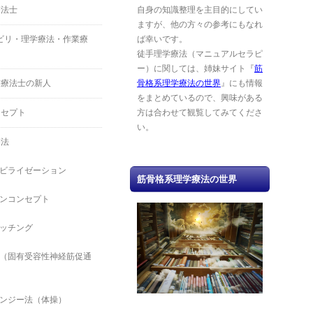
療法士
自身の知識整理を主目的にしてい
ますが、他の方々の参考にもなれ
ハビリ・理学療法・作業療
ば幸いです。
徒手理学療法（マニュアルセラピ
ー）に関しては、姉妹サイト『
筋
業療法士の新人
骨格系理学療法の世界
』にも情報
をまとめているので、興味がある
ンセプト
方は合わせて観覧してみてくださ
い。
療法
ビライゼーション
筋骨格系理学療法の世界
ンコンセプト
ッチング
（固有受容性神経筋促通
ンジー法（体操）