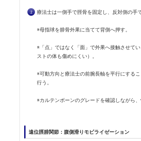
療法士は一側手で脛骨を固定し、反対側の手
※母指球を腓骨外果に当てて背側へ押す。
※「点」ではなく「面」で外果へ接触させて
ストの体も傷めにくい）。
※可動方向と療法士の前腕長軸を平行にする
行う。
※カルテンボーンのグレードを確認しながら
遠位脛腓関節：腹側滑りモビライゼーション