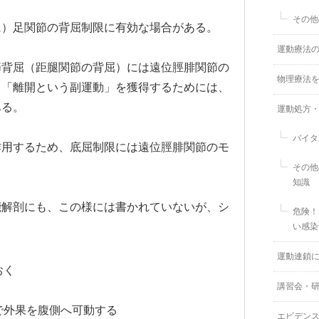
その他
に）足関節の背屈制限に有効な場合がある。
運動療法
節背屈（距腿関節の背屈）には遠位脛腓関節の
物理療法
、「離開という副運動」を獲得するためには、
ある。
運動処方
バイタ
作用するため、底屈制限には遠位脛腓関節のモ
その他
知識
能解剖にも、この様には書かれていないが、シ
危険！
い感染
運動連鎖
おく
講習会・
で外果を腹側へ可動する
エビデン