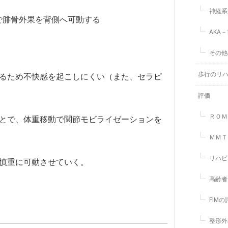
神経系
で腓骨外果を背側へ可動する
AKA
その他
歩行のリ
いるため不快感を起こしにくい（また、セラピ
評価
ＲＯＭ
ことで、体重移動で関節モビライゼーションを
ＭＭＴ
リハビ
、慎重に可動させていく。
高齢者
FIM
整形外