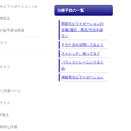
モビライゼーション＋α
治療手技の一覧
－博田法
関節モビライゼーションの
定義/適応・禁忌/方法を紹
の徒手療法関連
介！
ハビリ
ＰＮＦ法を活用してみよう
ストレッチ、知ってる？
バランストレーニングまと
テスト
め
神経系モビライゼーション
リ評価ツール
テスト
の評価法
科的な評価