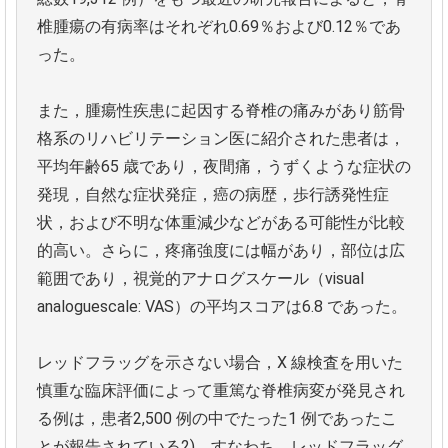
椎腫瘍の有病率はそれぞれ0.69％および0.12％であ
った。
また，腫瘍性疾患に起因する脊椎の痛みがあり筋骨
格系のリハビリテーション医に紹介された患者は，
平均年齢65 歳であり，夜間痛，うずくような症状の
発現，自然な症状発症，癌の病歴，歩行誘発性症
状，および不明な体重減少などがある可能性が比較
的高い。さらに，疼痛強度には幅があり，部位は広
範囲であり，視覚的アナログスケール（visual
analoguescale: VAS）の平均スコアは6.8 であった。
レッドフラッグを示さない場合，X 線検査を用いた
慎重な臨床評価によって重篤な脊椎病変が発見され
る例は，患者2,500 例の中でたった1 例であったこ
とが報告されている2)。すなわち，レッドフラッグ