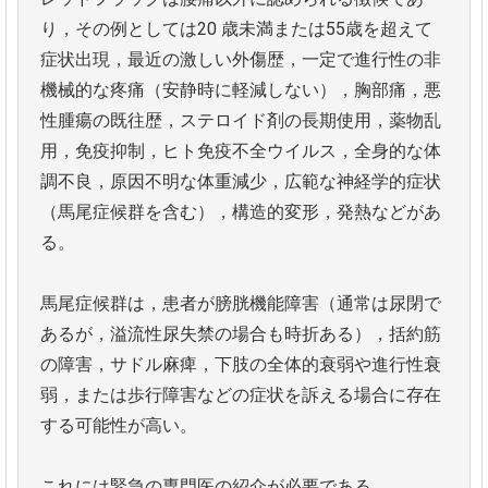
り，その例としては20 歳未満または55歳を超えて
症状出現，最近の激しい外傷歴，一定で進行性の非
機械的な疼痛（安静時に軽減しない），胸部痛，悪
性腫瘍の既往歴，ステロイド剤の長期使用，薬物乱
用，免疫抑制，ヒト免疫不全ウイルス，全身的な体
調不良，原因不明な体重減少，広範な神経学的症状
（馬尾症候群を含む），構造的変形，発熱などがあ
る。
馬尾症候群は，患者が膀胱機能障害（通常は尿閉で
あるが，溢流性尿失禁の場合も時折ある），括約筋
の障害，サドル麻痺，下肢の全体的衰弱や進行性衰
弱，または歩行障害などの症状を訴える場合に存在
する可能性が高い。
これには緊急の専門医の紹介が必要である。