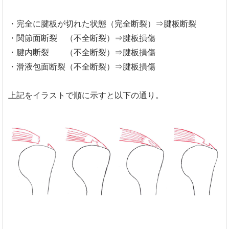
・完全に腱板が切れた状態（完全断裂）⇒腱板断裂
・関節面断裂 （不全断裂）⇒腱板損傷
・腱内断裂 （不全断裂）⇒腱板損傷
・滑液包面断裂（不全断裂）⇒腱板損傷
上記をイラストで順に示すと以下の通り。