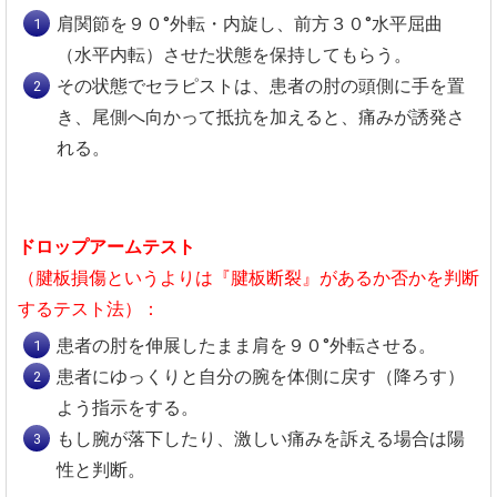
肩関節を９０°外転・内旋し、前方３０°水平屈曲
（水平内転）させた状態を保持してもらう。
その状態でセラピストは、患者の肘の頭側に手を置
き、尾側へ向かって抵抗を加えると、痛みが誘発さ
れる。
ドロップアームテスト
（腱板損傷というよりは『腱板断裂』があるか否かを判断
するテスト法）：
患者の肘を伸展したまま肩を９０°外転させる。
患者にゆっくりと自分の腕を体側に戻す（降ろす）
よう指示をする。
もし腕が落下したり、激しい痛みを訴える場合は陽
性と判断。