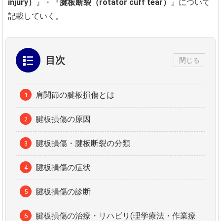
injury）
』・『
腱板断裂（rotator cuff tear）
』について
記載していく。
目次
閉じる
肩関節の腱板損傷とは
腱板損傷の原因
腱板損傷・腱板断裂の分類
腱板損傷の症状
腱板損傷の診断
腱板損傷の治療・リハビリ(理学療法・作業療