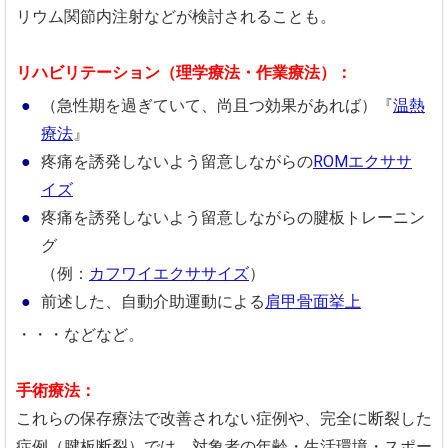
リウム関節内注射などが検討されることも。
リハビリテーション（理学療法・作業療法）：
（急性期を過ぎていて、尚且つ効果があれば）『
温熱
療法
』
疼痛を誘発しないよう留意しながらの
ROMエクササ
イズ
疼痛を誘発しないよう留意しながらの腱板トレーニン
グ
（例：
カフワイエクササイズ
）
前述した、自動介助運動による
肩甲骨面挙上
・・・などなど。
手術療法：
これらの保存療法で改善されない症例や、完全に断裂した
症例（腱板断裂）では、対象者の年齢・生活環境・スポー