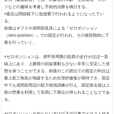
ツなどの趣味を考慮し手術的治療を検討する。
※最近は関節鏡下に低侵襲で行われるようになったてい
る。
術後はギプスや肩関節装具による『ゼロポジション
（zero-position）』での固定が行われ、その後段階的に下
垂を行っていく。
※ゼロポジションは、肩甲骨周囲の筋群の走行がほぼ一直
線上にあり、上腕骨の回旋運動も少ない非常に安定した状
態を保つことができる。術後のこの肢位での固定の利点は
棘上筋三角筋が弛緩するため生理的修復が期待でき、固定
中でも肩関節周辺の筋力地強訓練が行え、固定除去後は上
肢の堕量を利用して容易に下垂位が得られることなどであ
る。
ゼロポジションを知らない方は以下の記事でイラスト付き