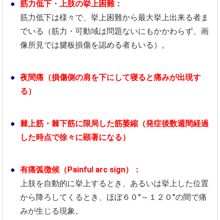
筋力低下・上肢の挙上困難：
筋力低下は様々で、挙上困難から最大挙上出来る者ま
でいる（筋力・可動域は問題ないにもかかわらず、画
像所見では腱板損傷を認める者もいる）。
夜間痛（損傷側の肩を下にして寝ると痛みが出現す
る）
棘上筋・棘下筋に限局した筋萎縮（発症後数週間経過
した時点で徐々に顕著になる）
有痛弧徴候（Painful arc sign）：
上肢を自動的に挙上するとき、あるいは挙上した位置
から降ろしてくるとき、ほぼ６０°～１２０°の間で痛
みが生じる現象。