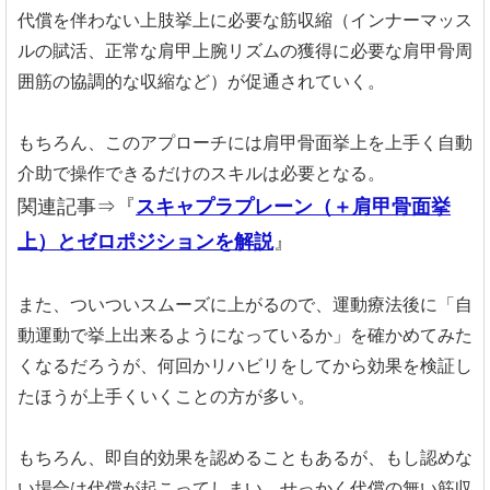
代償を伴わない上肢挙上に必要な筋収縮（インナーマッス
ルの賦活、正常な肩甲上腕リズムの獲得に必要な肩甲骨周
囲筋の協調的な収縮など）が促通されていく。
もちろん、このアプローチには肩甲骨面挙上を上手く自動
介助で操作できるだけのスキルは必要となる。
関連記事⇒『
スキャプラプレーン（＋肩甲骨面挙
上）とゼロポジションを解説
』
また、ついついスムーズに上がるので、運動療法後に「自
動運動で挙上出来るようになっているか」を確かめてみた
くなるだろうが、何回かリハビリをしてから効果を検証し
たほうが上手くいくことの方が多い。
もちろん、即自的効果を認めることもあるが、もし認めな
い場合は代償が起こってしまい、せっかく代償の無い筋収