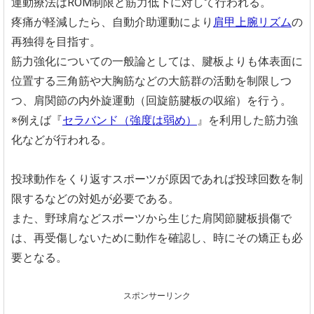
運動療法はROM制限と筋力低下に対して行われる。
疼痛が軽減したら、自動介助運
動により
肩甲上腕リズム
の
再独得を目指す。
筋力強化についての一般論としては、腱板よりも体表面に
位置する三角筋や大胸筋などの大筋群の活動を制限しつ
つ、肩関節の内外旋運動（回旋筋腱板の収縮）を行う。
※例えば『
セラバンド（強度は弱め）
』を利用した筋力強
化などが行われる。
投球動作をくり返すスポーツが原因であれば投球回数を制
限するなどの対処が必要である。
また、野球肩などスポーツから生じた肩関節腱板損傷で
は、再受傷しないために動作を確認し、時にその矯正も必
要となる。
スポンサーリンク