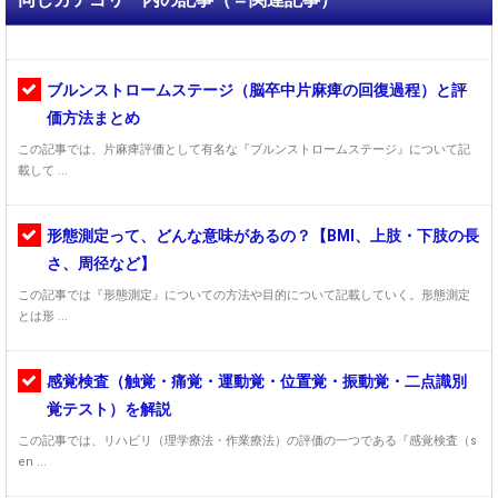
ブルンストロームステージ（脳卒中片麻痺の回復過程）と評
価方法まとめ
この記事では、片麻痺評価として有名な『ブルンストロームステージ』について記
載して ...
形態測定って、どんな意味があるの？【BMI、上肢・下肢の長
さ、周径など】
この記事では『形態測定』についての方法や目的について記載していく。形態測定
とは形 ...
感覚検査（触覚・痛覚・運動覚・位置覚・振動覚・二点識別
覚テスト）を解説
この記事では、リハビリ（理学療法・作業療法）の評価の一つである『感覚検査（s
en ...