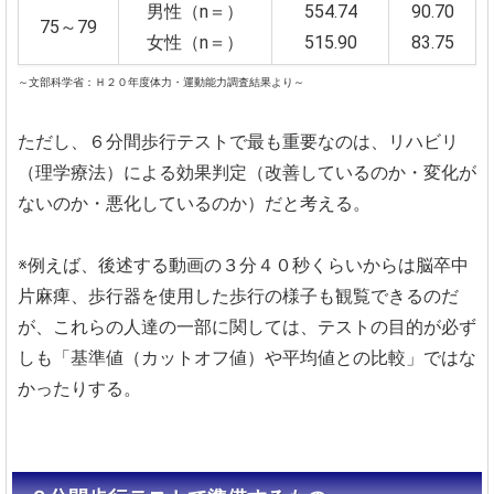
男性（n＝）
554.74
90.70
75～79
女性（n＝）
515.90
83.75
～文部科学省：Ｈ２０年度体力・運動能力調査結果より～
ただし、６分間歩行テストで最も重要なのは、リハビリ
（理学療法）による効果判定（改善しているのか・変化が
ないのか・悪化しているのか）だと考える。
※例えば、後述する動画の３分４０秒くらいからは脳卒中
片麻痺、歩行器を使用した歩行の様子も観覧できるのだ
が、これらの人達の一部に関しては、テストの目的が必ず
しも「基準値（カットオフ値）や平均値との比較」ではな
かったりする。