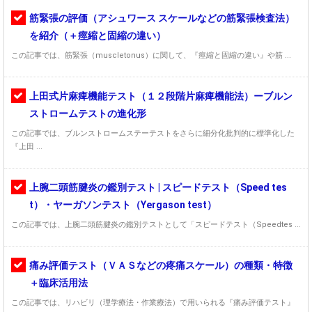
筋緊張の評価（アシュワース スケールなどの筋緊張検査法）
を紹介（＋痙縮と固縮の違い）
この記事では、筋緊張（muscletonus）に関して、『痙縮と固縮の違い』や筋 ...
上田式片麻痺機能テスト（１２段階片麻痺機能法）ーブルン
ストロームテストの進化形
この記事では、ブルンストロームステーテストをさらに細分化批判的に標準化した
『上田 ...
上腕二頭筋腱炎の鑑別テスト | スピードテスト（Speed tes
t）・ヤーガソンテスト（Yergason test）
この記事では、上腕二頭筋腱炎の鑑別テストとして「スピードテスト（Speedtes ...
痛み評価テスト（ＶＡＳなどの疼痛スケール）の種類・特徴
＋臨床活用法
この記事では、リハビリ（理学療法・作業療法）で用いられる『痛み評価テスト』