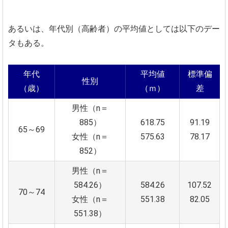
あるいは、年代別（高齢者）の平均値としては以下のデー
タもある。
年代
平均値
標準偏
性別
（歳）
（ｍ）
差
男性（n＝
885）
618.75
91.19
65～69
女性（n＝
575.63
78.17
852）
男性（n＝
584.26）
584.26
107.52
70～74
女性（n＝
551.38
82.05
551.38）