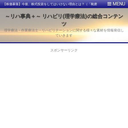
【株価暴落】今後、株式投資をしてはいけない理由とは？（「靴磨
きの少年」の話）
～リハ事典＋～ リハビリ(理学療法)の総合コンテン
ツ
理学療法・作業療法士・リハビリテーションに関する様々な素材を情報発信し
ていきます
スポンサーリンク