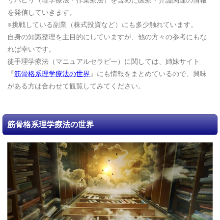
リハビリ（理学療法・作業療法）を含めた医療・介護関連の情報
を発信していきます。
※挑戦している副業（株式投資など）にも多少触れています。
自身の知識整理を主目的にしていますが、他の方々の参考にもな
れば幸いです。
徒手理学療法（マニュアルセラピー）に関しては、姉妹サイト
『
筋骨格系理学療法の世界
』にも情報をまとめているので、興味
がある方は合わせて観覧してみてください。
筋骨格系理学療法の世界