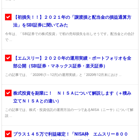
【初損失！！】２０２１年の「譲渡損と配当金の損益通算方
法」をSBI証券に聞いてみた
今年は、「SBI証券での株式投資」で初の売却損失を出しそうです。配当金との合計
で ...
【エムスリー】２０２０年の運用実績・ポートフォリオを全
部公開（SBI証券・マネックス証券・楽天証券）
この記事では、「2020年(1～12月)の運用実績」と「2020年12月末におけ ...
株式投資を副業に！ ＮＩＳＡについて解説します（＋積み
立てＮＩＳＡとの違い）
この記事では、株式・投資信託の運用方法の一つであるNISA（ニーサ）について解
説 ...
プラス１４５万で利益確定！「NISA枠 エムスリー８００