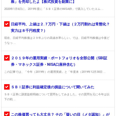
株」を売却したよ【株式投資を副業に】
2020年1月6日に、2019年度に「ＳＢＩ証券のNISA枠」で購入していたエム ...
日経平均、上値は２.７万円・下値は（２万円割れは常態化？
実力は８千円程度？）
現在、日経平均株価は２９年ぶりの高値水準らしい。では、日経平均株価は今後ど
うなっ ...
２０１９年の運用実績・ポートフォリオを全部公開（SBI証
券・マネックス証券・NISA口座枠含む）
この記事では、「今年（2019年）の運用実績」と「年度末（2019年12月30日 ...
ＳＢＩ証券に利益確定後の損益について聞いてみた
ＳＢＩ証券に譲渡益税明細について質問をしてみました。その質問を元に今年は以
下の戦 ...
この株価買っても大丈夫？ その「疑いの目（メタ認知）」が