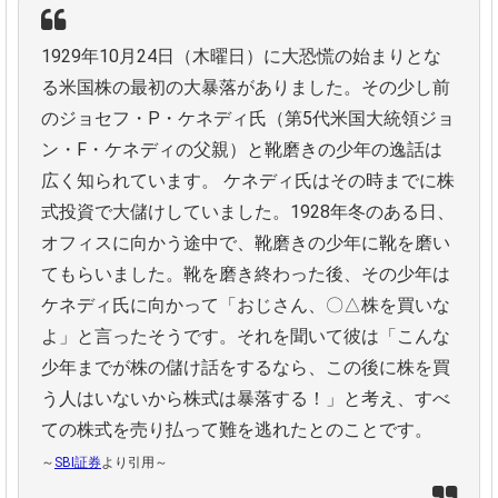
1929年10月24日（木曜日）に大恐慌の始まりとな
る米国株の最初の大暴落がありました。その少し前
のジョセフ・P・ケネディ氏（第5代米国大統領ジョ
ン・F・ケネディの父親）と靴磨きの少年の逸話は
広く知られています。
ケネディ氏はその時までに株
式投資で大儲けしていました。1928年冬のある日、
オフィスに向かう途中で、靴磨きの少年に靴を磨い
てもらいました。靴を磨き終わった後、その少年は
ケネディ氏に向かって「おじさん、〇△株を買いな
よ」と言ったそうです。それを聞いて彼は「こんな
少年までが株の儲け話をするなら、この後に株を買
う人はいないから株式は暴落する！」と考え、すべ
ての株式を売り払って難を逃れたとのことです。
～
SBI証券
より引用～