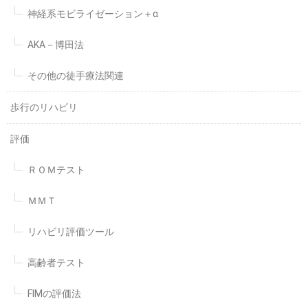
神経系モビライゼーション＋α
AKA－博田法
その他の徒手療法関連
歩行のリハビリ
評価
ＲＯＭテスト
ＭＭＴ
リハビリ評価ツール
高齢者テスト
FIMの評価法