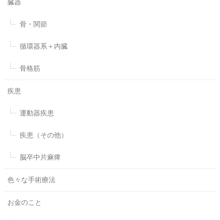
臓器
骨・関節
循環器系＋内臓
骨格筋
疾患
運動器疾患
疾患（その他）
脳卒中片麻痺
色々な手術療法
お金のこと