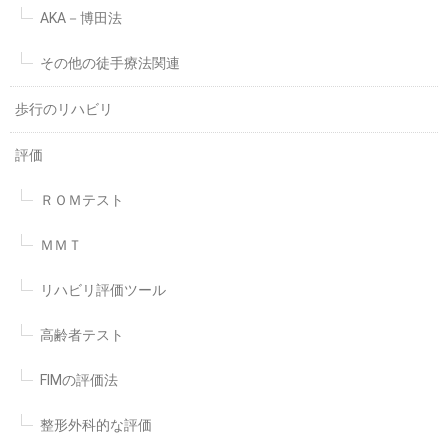
AKA－博田法
その他の徒手療法関連
歩行のリハビリ
評価
ＲＯＭテスト
ＭＭＴ
リハビリ評価ツール
高齢者テスト
FIMの評価法
整形外科的な評価