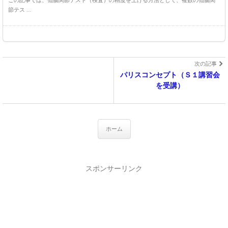
この記事では、仙腸関節テスト（検査）の精度を上げる方法として、複数の仙腸関
節テス ...
次の記事
パリスコンセプト（Ｓ１講習会
を受講）
ホーム
スポンサーリンク