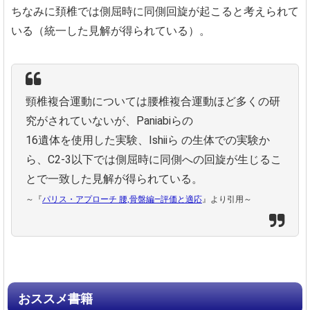
ちなみに頚椎では側屈時に同側回旋が起こると考えられて
いる（統一した見解が得られている）。
頸椎複合運動については腰椎複合運動ほど多くの研
究がされていないが、Paniabiらの
16遺体を使用した実験、Ishiiら の生体での実験か
ら、C2-3以下では側屈時に同側への回旋が生じるこ
とで一致した見解が得られている。
～『
パリス・アプローチ 腰,骨盤編―評価と適応
』より引用～
おススメ書籍