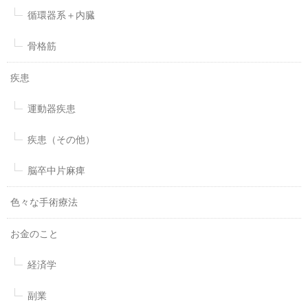
循環器系＋内臓
骨格筋
疾患
運動器疾患
疾患（その他）
脳卒中片麻痺
色々な手術療法
お金のこと
経済学
副業