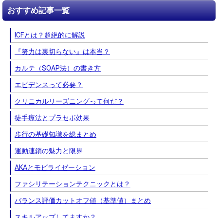
おすすめ記事一覧
ICFとは？超絶的に解説
『努力は裏切らない』は本当？
カルテ（SOAP法）の書き方
エビデンスって必要？
クリニカルリーズニングって何だ？
徒手療法とプラセボ効果
歩行の基礎知識を総まとめ
運動連鎖の魅力と限界
AKAとモビライゼーション
ファシリテーションテクニックとは？
バランス評価カットオフ値（基準値）まとめ
スキルアップしてますか？