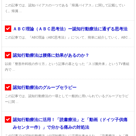
この記事では、認知バイアスの一つである「帰属バイアス」に関して記載してい
く。帰属 ...
ＡＢＣ理論（ＡＢＣ思考法）ー認知行動療法に通ずる思考法
この記事では、『ABC理論（ABC思考法）』について、簡単に紹介していく。ABC ...
認知行動療法は腰痛に効果があるのか？
以前「整形外科枕の作り方」という記事の基となった「スゴ腕外来」というTV番組
内で ...
認知行動療法のグループセラピー
この記事では、認知行動療法の一環として一般的に用いられているグループセラピ
ーに関 ...
認知行動療法に活用！「読書療法」と「動画（ドイツ子供痛
みセンター作）」で分かる痛みの対処法
この記事では認知行動療法（の認知療法）に活用出来そうな、「読書療法」と「痛