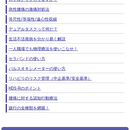
急性腰痛の激痛対処法
等尺性/等張性/遠心性収縮
デュアルタスクって何だ？
生活不活発病を分かり易く解説
一人職場でも物理療法を使いこなせ！
セラバンドの使い方
パルスオキシメーターの使い方
リハビリのリスク管理（中止基準/安全基準）
HDS-Rのポイント
腰痛に対する認知行動療法
跛行の全種類を網羅！