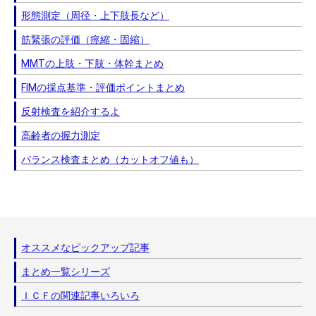
形態測定（周径・上下肢長など）
筋緊張の評価（痙縮・固縮）
MMTの上肢・下肢・体幹まとめ
FIMの採点基準・評価ポイントまとめ
反射検査を紹介するよ
高齢者の握力測定
バランス検査まとめ（カットオフ値も）
オススメなピックアップ記事
まとめ一覧シリーズ
ＩＣＦの関連記事いろいろ