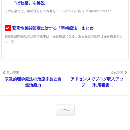
『ばね指』を解説
この記事では、腱鞘炎として有名な『ドゥケルバン病（DeQuerveindisea ...
変形性膝関節症に対する「手術療法」まとめ
変形性膝関節症の治療の基本は、保存療法になる。ある程度の期間は保存療法を行
い、関 ...
前の記事
次の記事
宗教的理学療法の治療手技と自
アドセンスでブログ収入アッ
然治癒力
プ！（利用審査...
ホーム