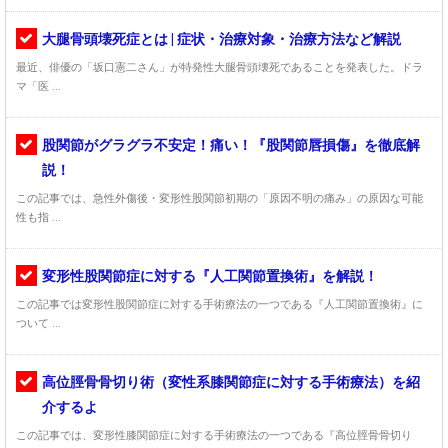
大腿骨頭壊死症とは | 症状・治療対象・治療方法など解説
最近、俳優の「坂口憲二さん」が特発性大腿骨頭壊死であることを発表した。ドラ
マ「医 ...
股関節がグラグラ不安定！痛い！『股関節唇損傷』を徹底解
説！
この記事では、急性外傷後・変形性股関節初期の「原因不明の痛み」の原因な可能
性も指 ...
変形性股関節症に対する『人工関節置換術』を解説！
この記事では変形性股関節症に対する手術療法の一つである『人工関節置換術』に
ついて ...
高位脛骨骨切り術（変性系膝関節症に対する手術療法）を紹
介するよ
この記事では、変形性膝関節症に対する手術療法の一つである『高位脛骨骨切り