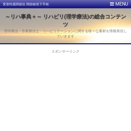
変形性股関節症 関節鏡視下手術
～リハ事典＋～ リハビリ(理学療法)の総合コンテン
ツ
理学療法・作業療法士・リハビリテーションに関する様々な素材を情報発信し
ていきます
スポンサーリンク