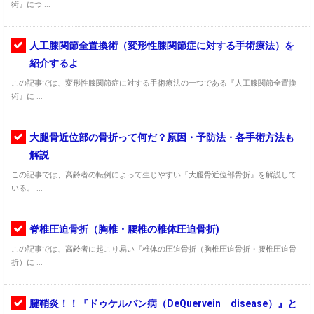
術』につ ...
人工膝関節全置換術（変形性膝関節症に対する手術療法）を
紹介するよ
この記事では、変形性膝関節症に対する手術療法の一つである『人工膝関節全置換
術』に ...
大腿骨近位部の骨折って何だ？原因・予防法・各手術方法も
解説
この記事では、高齢者の転倒によって生じやすい『大腿骨近位部骨折』を解説して
いる。 ...
脊椎圧迫骨折（胸椎・腰椎の椎体圧迫骨折)
この記事では、高齢者に起こり易い『椎体の圧迫骨折（胸椎圧迫骨折・腰椎圧迫骨
折）に ...
腱鞘炎！！『ドゥケルバン病（DeQuervein disease）』と