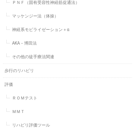
ＰＮＦ（固有受容性神経筋促通法）
マッケンジー法（体操）
神経系モビライゼーション＋α
AKA－博田法
その他の徒手療法関連
歩行のリハビリ
評価
ＲＯＭテスト
ＭＭＴ
リハビリ評価ツール