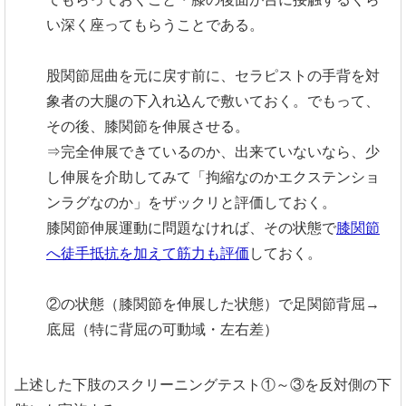
い深く座ってもらうことである。
股関節屈曲を元に戻す前に、セラピストの手背を対
象者の大腿の下入れ込んで敷いておく。でもって、
その後、膝関節を伸展させる。
⇒完全伸展できているのか、出来ていないなら、少
し伸展を介助してみて「拘縮なのかエクステンショ
ンラグなのか」をザックリと評価しておく。
膝関節伸展運動に問題なければ、その状態で
膝関節
へ徒手抵抗を加えて筋力も評価
しておく。
②の状態（膝関節を伸展した状態）で足関節背屈→
底屈（特に背屈の可動域・左右差）
上述した下肢のスクリーニングテスト①～③を反対側の下