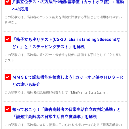
片脚立位テストの方法/平均値/基準値（カットオフ値）＋運動
への応用
この記事では、高齢者のバランス能力を簡便に評価する手法として活用されやすい
片脚立 ...
「椅子立ち座りテスト(CS-30 : chair standing 30secondな
ど）」と「ステッピングテスト」を解説
この記事では、高齢者の筋パワー・俊敏性を簡便に評価する手法として「立ち座り
テスト ...
ＭＭＳＥで認知機能を検査しよう | カットオフ値やＨＤＳ－Ｒ
との違いも紹介
この記事では、高齢者の認知機能検査として『MiniMentalStateExam ...
知っておこう！「障害高齢者の日常生活自立度判定基準」と
「認知症高齢者の日常生活自立度基準」を解説
この記事では、高齢者のＡＤＬ把握に用いられる指標の一つである『障害高齢者の