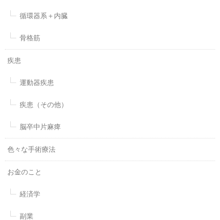
循環器系＋内臓
骨格筋
疾患
運動器疾患
疾患（その他）
脳卒中片麻痺
色々な手術療法
お金のこと
経済学
副業