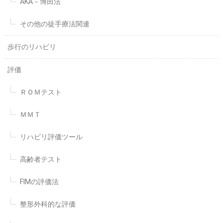
AKA－博田法
その他の徒手療法関連
歩行のリハビリ
評価
ＲＯＭテスト
ＭＭＴ
リハビリ評価ツール
高齢者テスト
FIMの評価法
整形外科的な評価