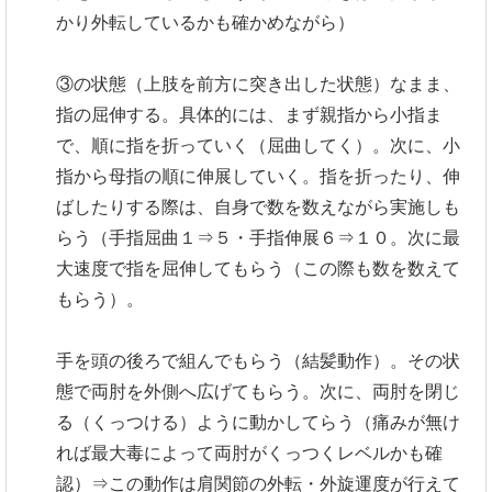
かり外転しているかも確かめながら）
③の状態（上肢を前方に突き出した状態）なまま、
指の屈伸する。具体的には、まず親指から小指ま
で、順に指を折っていく（屈曲してく）。次に、小
指から母指の順に伸展していく。指を折ったり、伸
ばしたりする際は、自身で数を数えながら実施しも
らう（手指屈曲１⇒５・手指伸展６⇒１０。次に最
大速度で指を屈伸してもらう（この際も数を数えて
もらう）。
手を頭の後ろで組んでもらう（結髪動作）。その状
態で両肘を外側へ広げてもらう。次に、両肘を閉じ
る（くっつける）ように動かしてらう（痛みが無け
れば最大毒によって両肘がくっつくレベルかも確
認）⇒この動作は肩関節の外転・外旋運度が行えて