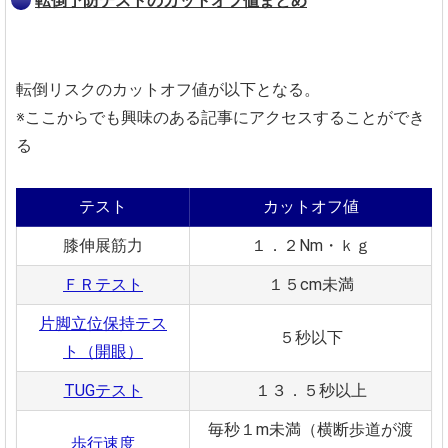
転倒予防テストのカットオフ値まとめ
転倒リスクのカットオフ値が以下となる。
※ここからでも興味のある記事にアクセスすることができ
る
テスト
カットオフ値
膝伸展筋力
１．２Nm・ｋｇ
ＦＲテスト
１５cm未満
片脚立位保持テス
５秒以下
ト（開眼）
TUGテスト
１３．５秒以上
毎秒１m未満（横断歩道が渡
歩行速度