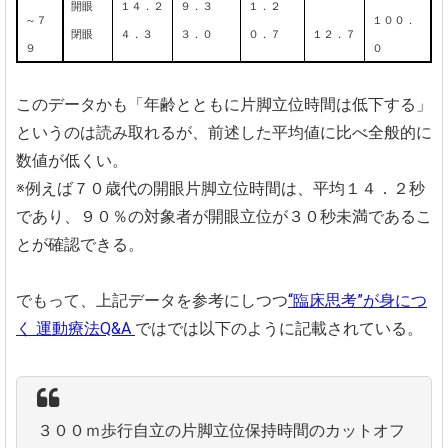
開眼
１４．２
９．３
１．２
～７
１００．
３．０
閉眼
４．３
０．７
１２．７
９
０
このデータかも「年齢とともに片脚立位時間は低下する」
というのは読み取れるが、前述した平均値に比べ全般的に
数値が低くい。
※例えば７０歳代の開眼片脚立位時間は、平均１４．２秒
であり、９０％の対象者が開眼立位が３０秒未満であるこ
とが確認できる。
でもって、上記データを参考にしつつ
“臨床思考”が身につ
く 運動療法Q&A
ではでは以下のように記載されている。
３００ｍ歩行自立の片脚立位保持時間のカットオフ