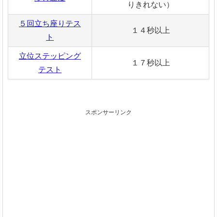
りきれない）
５回立ち座りテス
１４秒以上
ト
立位ステッピング
１７秒以上
テスト
スポンサーリンク