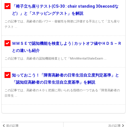
「椅子立ち座りテスト(CS-30 : chair standing 30secondな
ど）」と「ステッピングテスト」を解説
この記事では、高齢者の筋パワー・俊敏性を簡便に評価する手法として「立ち座り
テスト ...
ＭＭＳＥで認知機能を検査しよう | カットオフ値やＨＤＳ－Ｒ
との違いも紹介
この記事では、高齢者の認知機能検査として『MiniMentalStateExam ...
知っておこう！「障害高齢者の日常生活自立度判定基準」と
「認知症高齢者の日常生活自立度基準」を解説
この記事では、高齢者のＡＤＬ把握に用いられる指標の一つである『障害高齢者の
日常生 ...
前の記事
次の記事