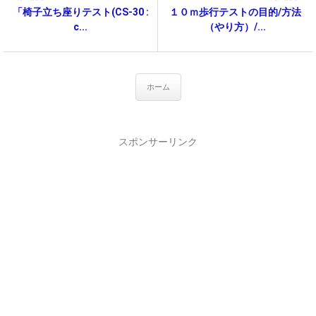
「椅子立ち座りテスト(CS-30 :
１０ｍ歩行テストの目的/方法
c...
（やり方）/...
ホーム
スポンサーリンク