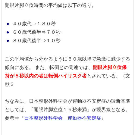
開眼片脚立位時間の平均値は以下の通り。
４０歳代⇒１８０秒
６０歳代前半⇒７０秒
８０歳代後半⇒１０秒
この平均値から分かるように６０歳以降で急激に減少する
傾向にある。
また、転倒との関連では、
開眼片脚立位保
持が５秒以内の者は転倒ハイリスク者
とされている。（文
献３
ちなみに、日本整形外科学会が運動器不安定症の診断基準
としては、「開眼片脚立位１５秒未満」が境界線となる。
参考⇒『
日本整形外科学会 運動器不安定症
』