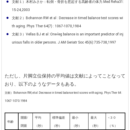
文献１）木村みさか：転倒・骨折を惹起する高齢者の体力.Med Reha31:
15-24,2003
文献２）Bohannon RW et al : Decrease in timed balance test scores wi
th aging. Phys Ther 64(7) : 1067-1070,1984
文献３）Vellas BJ et al :One-leg balance is an important predictor of inj
urious falls in older persons. J AM Geriatr Soc 45(6):735-738,1997
ただし、片脚立位保持の平均値は文献によってことなって
おり、以下のようなデータもある。
文献）Bohannon RW, et al: Decrease in timed balance test scores with aging. Phys Ther 64:
1067-1070.1984
開眼
/
平均
標準偏差
最小
最大
<
３０
年齢
閉眼
（秒）
（秒）
（秒）
（秒）
（％）