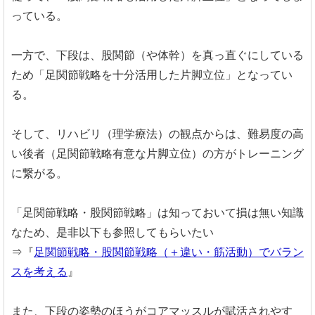
っている。
一方で、下段は、股関節（や体幹）を真っ直ぐにしている
ため「足関節戦略を十分活用した片脚立位」となってい
る。
そして、リハビリ（理学療法）の観点からは、難易度の高
い後者（足関節戦略有意な片脚立位）の方がトレーニング
に繋がる。
「足関節戦略・股関節戦略」は知っておいて損は無い知識
なため、是非以下も参照してもらいたい
⇒『
足関節戦略・股関節戦略（＋違い・筋活動）でバラン
スを考える
』
また、下段の姿勢のほうがコアマッスルが賦活されやす