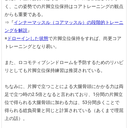
く、この姿勢での片脚立位保持はコアトレーニングの観点
からも重要である。
⇒『
インナーマッスル（コアマッスル）の段階的トレーニ
ングを解説
』
※
ドローインした状態
で片脚立位保持をすれば、尚更コア
トレーニングとなり易い。
また、ロコモティブシンドロームを予防するためのリハビ
リとしても片脚立位保持練習は推奨されている。
ちなみに、片脚で立つことによる大腿骨頭にかかる力は両
足で立つ時の2.5倍となると言われており、1分間の片脚立
位で得られる大腿骨頭に加わる力は、53分間歩くことで
得られる総負荷量と同じと計算されている（あくまで理屈
上の話）。