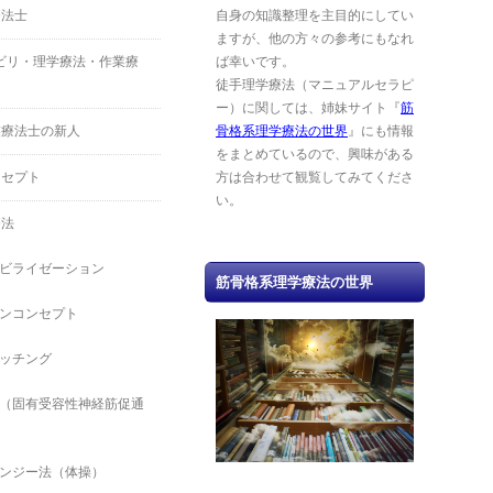
療法士
自身の知識整理を主目的にしてい
ますが、他の方々の参考にもなれ
ハビリ・理学療法・作業療
ば幸いです。
徒手理学療法（マニュアルセラピ
ー）に関しては、姉妹サイト『
筋
業療法士の新人
骨格系理学療法の世界
』にも情報
をまとめているので、興味がある
ンセプト
方は合わせて観覧してみてくださ
い。
療法
ビライゼーション
筋骨格系理学療法の世界
ンコンセプト
ッチング
（固有受容性神経筋促通
ンジー法（体操）