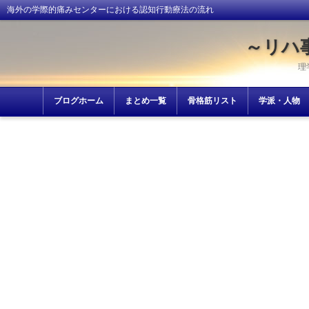
海外の学際的痛みセンターにおける認知行動療法の流れ
～リハ
理
ブログホーム
まとめ一覧
骨格筋リスト
学派・人物