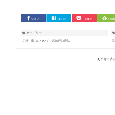
シェア
はてな
Pocket
feed
カテゴリー
症状 - 痛みについて - 認知行動療法
あわせて読