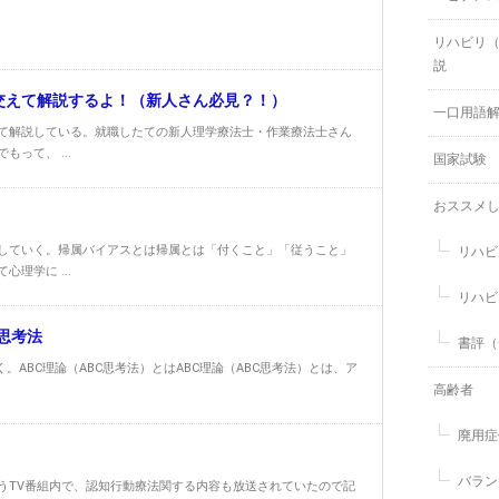
リハビリ
説
も交えて解説するよ！（新人さん必見？！）
一口用語
て解説している。就職したての新人理学療法士・作業療法士さん
って、 ...
国家試験
おススメ
していく。帰属バイアスとは帰属とは「付くこと」「従うこと」
リハビ
理学に ...
リハビ
思考法
書評（
。ABC理論（ABC思考法）とはABC理論（ABC思考法）とは、ア
高齢者
廃用症
バラン
うTV番組内で、認知行動療法関する内容も放送されていたので記