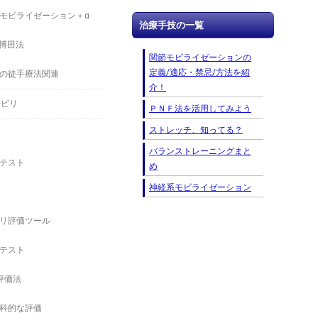
モビライゼーション＋α
治療手技の一覧
－博田法
関節モビライゼーションの
定義/適応・禁忌/方法を紹
の徒手療法関連
介！
ハビリ
ＰＮＦ法を活用してみよう
ストレッチ、知ってる？
バランストレーニングまと
テスト
め
神経系モビライゼーション
リ評価ツール
テスト
の評価法
科的な評価