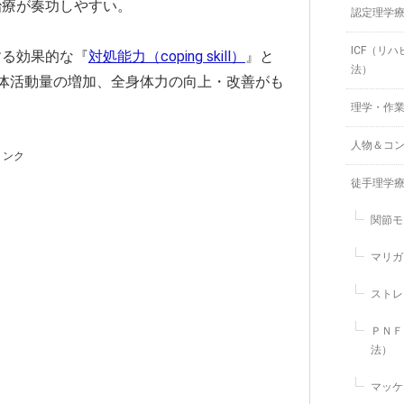
治療が奏功しやすい。
認定理学
ICF（リ
する効果的な『
対処能力（coping skill）
』と
法）
体活動量の増加、全身体力の向上・改善がも
理学・作
人物＆コ
リンク
徒手理学
関節モ
マリガ
ストレ
ＰＮＦ
法）
マッケ