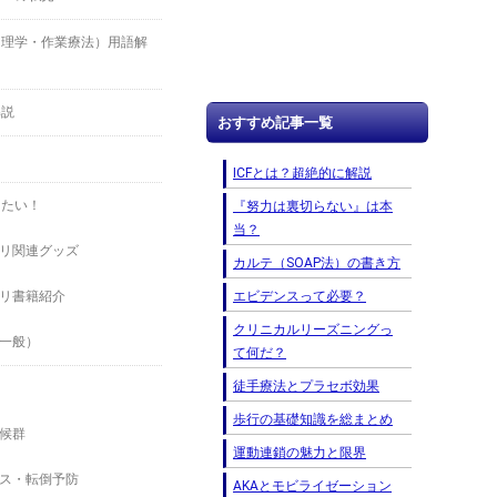
（理学・作業療法）用語解
解説
おすすめ記事一覧
ICFとは？超絶的に解説
したい！
『努力は裏切らない』は本
当？
リ関連グッズ
カルテ（SOAP法）の書き方
エビデンスって必要？
リ書籍紹介
クリニカルリーズニングっ
一般）
て何だ？
徒手療法とプラセボ効果
歩行の基礎知識を総まとめ
候群
運動連鎖の魅力と限界
ス・転倒予防
AKAとモビライゼーション