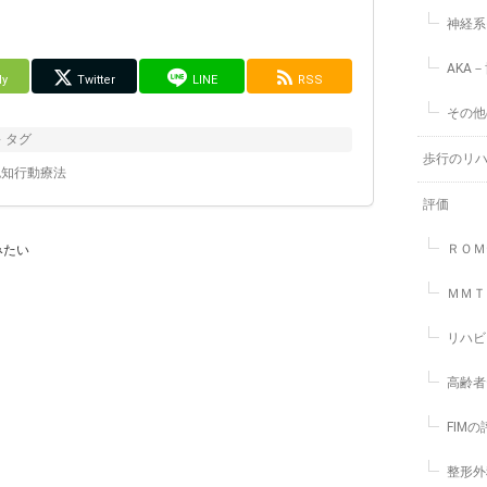
神経系
AKA
ly
Twitter
LINE
RSS
その他
タグ
歩行のリ
認知行動療法
評価
ＲＯＭ
みたい
ＭＭＴ
リハビ
高齢者
FIM
整形外