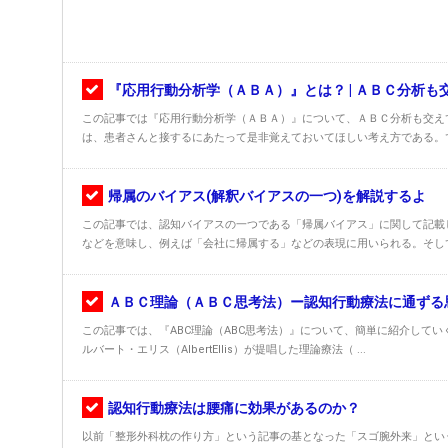
『応用行動分析学（ＡＢＡ）』とは？ | ＡＢＣ分析
この記事では『応用行動分析学（ＡＢＡ）』について、ＡＢＣ分析も交え
は、患者さんと接するにあたって是非覚えておいてほしい考え方である。でも
帰属のバイアス(解釈バイアスの一つ)を解説するよ
この記事では、認知バイアスの一つである「帰属バイアス」に関して記載
などを意味し、例えば「会社に帰属する」などの表現に用いられる。そして心
ＡＢＣ理論（ＡＢＣ思考法）ー認知行動療法に通ずる
この記事では、『ABC理論（ABC思考法）』について、簡単に紹介していく
ルバート・エリス（AlbertEllis）が提唱した理論療法（ ...
認知行動療法は腰痛に効果があるのか？
以前「整形外科枕の作り方」という記事の基となった「スゴ腕外来」とい