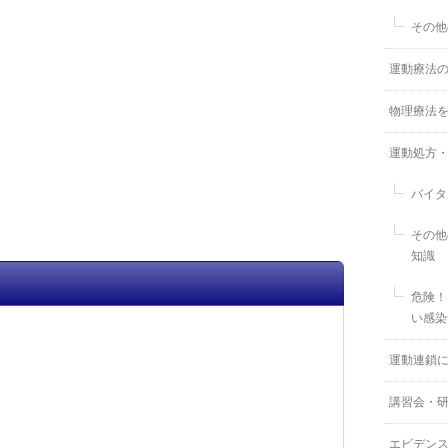
その他
運動療法
物理療法
運動処方
バイタ
その他
知識
危険！
い感染
運動連鎖
講習会・
エビデン