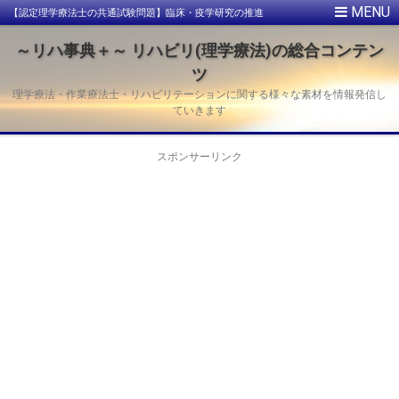
【認定理学療法士の共通試験問題】臨床・疫学研究の推進
～リハ事典＋～ リハビリ(理学療法)の総合コンテン
ツ
理学療法・作業療法士・リハビリテーションに関する様々な素材を情報発信し
ていきます
スポンサーリンク