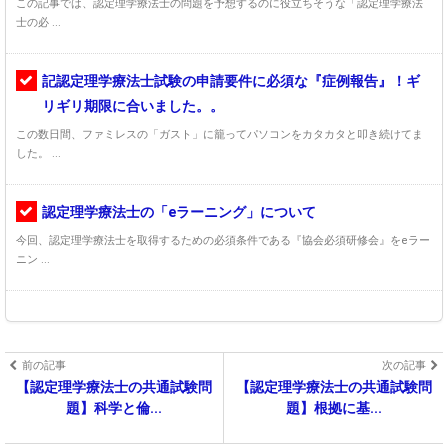
この記事では、認定理学療法士の問題を予想するのに役立ちそうな「認定理学療法
士の必 ...
記認定理学療法士試験の申請要件に必須な『症例報告』！ギ
リギリ期限に合いました。。
この数日間、ファミレスの「ガスト」に籠ってパソコンをカタカタと叩き続けてま
した。 ...
認定理学療法士の「eラーニング」について
今回、認定理学療法士を取得するための必須条件である『協会必須研修会』をeラー
ニン ...
前の記事
次の記事
【認定理学療法士の共通試験問
【認定理学療法士の共通試験問
題】科学と倫...
題】根拠に基...