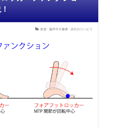
説！
疾患 - 脳卒中片麻痺
-
歩行のリハビリ