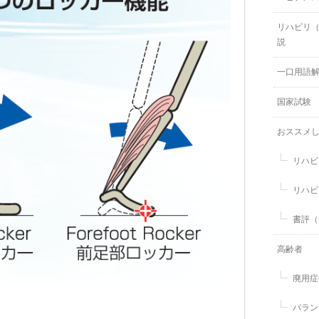
リハビリ
説
一口用語
国家試験
おススメ
リハビ
リハビ
書評（
高齢者
廃用症
バラン