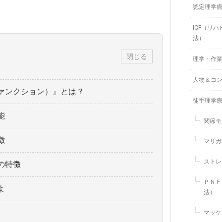
認定理学
ICF（リ
法）
閉じる
理学・作
人物＆コ
ァンクション）』とは？
徒手理学
能
関節モ
徴
マリガ
ストレ
の特徴
ＰＮＦ
よ
法）
マッケ