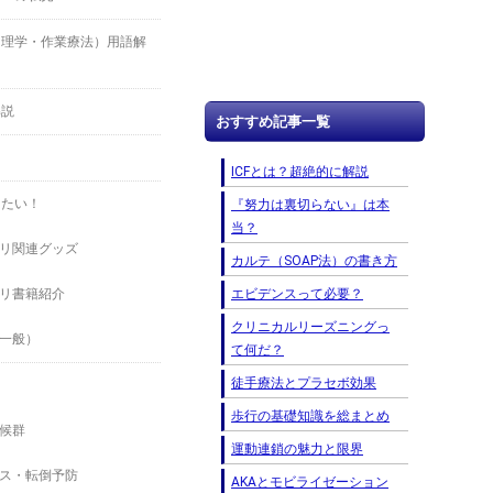
（理学・作業療法）用語解
解説
おすすめ記事一覧
ICFとは？超絶的に解説
したい！
『努力は裏切らない』は本
当？
リ関連グッズ
カルテ（SOAP法）の書き方
エビデンスって必要？
リ書籍紹介
クリニカルリーズニングっ
一般）
て何だ？
徒手療法とプラセボ効果
歩行の基礎知識を総まとめ
候群
運動連鎖の魅力と限界
ス・転倒予防
AKAとモビライゼーション