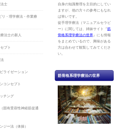
療法士
自身の知識整理を主目的にしてい
ますが、他の方々の参考にもなれ
ハビリ・理学療法・作業療
ば幸いです。
徒手理学療法（マニュアルセラピ
ー）に関しては、姉妹サイト『
筋
業療法士の新人
骨格系理学療法の世界
』にも情報
をまとめているので、興味がある
ンセプト
方は合わせて観覧してみてくださ
い。
療法
ビライゼーション
筋骨格系理学療法の世界
ンコンセプト
ッチング
（固有受容性神経筋促通
ンジー法（体操）