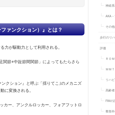
神経系
AKA
その他
ーファンクション）』とは？
歩行のリ
する力が駆動力として利用される。
評価
ＲＯＭ
足関節+中趾節間関節」によってもたらさら
ＭＭＴ
リハビ
ーファンクション』と呼ぶ「揺りてこ｣のメカニズ
運動に変換される。
高齢者
FIM
ールロッカー、アンクルロッカー、フォアフットロ
整形外