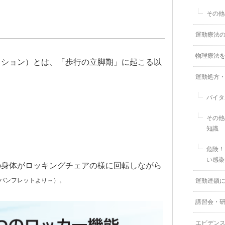
その他
運動療法
物理療法
クション）とは、「歩行の立脚期」に起こる以
運動処方
バイタ
その他
知識
危険！
い感染
の身体がロッキングチェアの様に回転しながら
パンフレットより～）。
運動連鎖
講習会・
エビデン