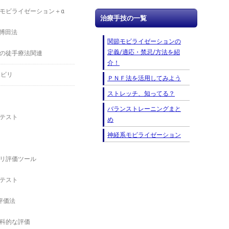
モビライゼーション＋α
治療手技の一覧
－博田法
関節モビライゼーションの
定義/適応・禁忌/方法を紹
の徒手療法関連
介！
ハビリ
ＰＮＦ法を活用してみよう
ストレッチ、知ってる？
バランストレーニングまと
テスト
め
神経系モビライゼーション
リ評価ツール
テスト
の評価法
科的な評価