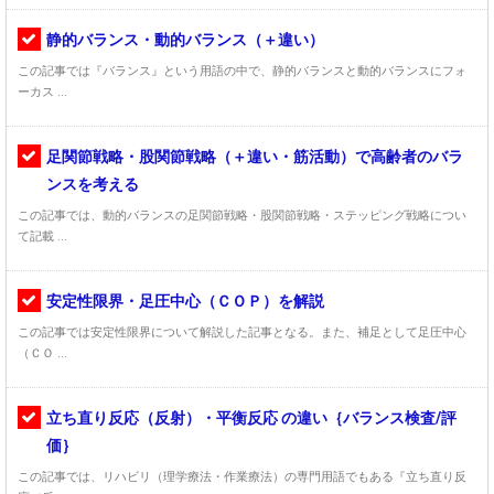
静的バランス・動的バランス（＋違い）
この記事では『バランス』という用語の中で、静的バランスと動的バランスにフォ
ーカス ...
足関節戦略・股関節戦略（＋違い・筋活動）で高齢者のバラ
ンスを考える
この記事では、動的バランスの足関節戦略・股関節戦略・ステッピング戦略につい
て記載 ...
安定性限界・足圧中心（ＣＯＰ）を解説
この記事では安定性限界について解説した記事となる。また、補足として足圧中心
（ＣＯ ...
立ち直り反応（反射）・平衡反応 の違い｛バランス検査/評
価｝
この記事では、リハビリ（理学療法・作業療法）の専門用語でもある『立ち直り反