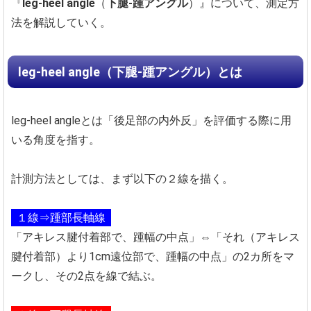
『
leg-heel angle
（
下腿-踵アングル
）』について、測定方
法を解説していく。
leg-heel angle（下腿-踵アングル）とは
leg-heel angleとは「後足部の内外反」を評価する際に用
いる角度を指す。
計測方法としては、まず以下の２線を描く。
１線⇒踵部長軸線
「アキレス腱付着部で、踵幅の中点」⇔「それ（アキレス
腱付着部）より1cm遠位部で、踵幅の中点」の2カ所をマ
ークし、その2点を線で結ぶ。