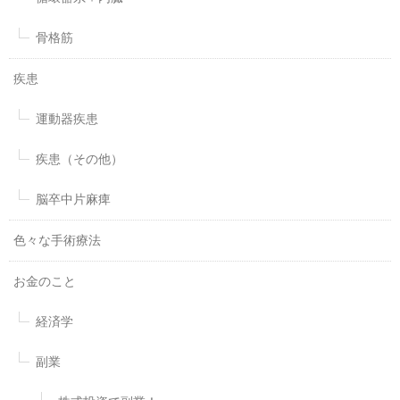
骨格筋
疾患
運動器疾患
疾患（その他）
脳卒中片麻痺
色々な手術療法
お金のこと
経済学
副業