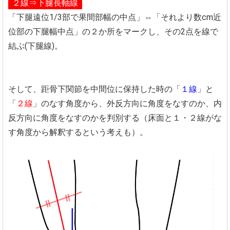
２線⇒下腿長軸線
「下腿遠位1/3部で果間部幅の中点」⇔「それより数cm近
位部の下腿幅中点」の２か所をマークし、その2点を線で
結ぶ(下腿線)。
そして、距骨下関節を中間位に保持した時の「
１線
」と
「
２線
」のなす角度から、外反方向に角度をなすのか、内
反方向に角度をなすのかを判別する（床面と１・２線がな
す角度から解釈するという考えも）。