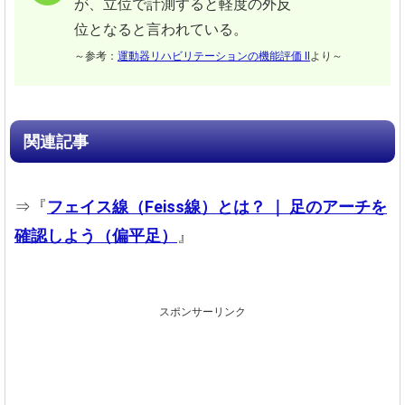
が、立位で計測すると軽度の外反
位となると言われている。
～参考：
運動器リハビリテーションの機能評価 II
より～
関連記事
⇒『
フェイス線（Feiss線）とは？ ｜ 足のアーチを
確認しよう（偏平足）
』
スポンサーリンク