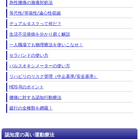
急性腰痛の激痛対処法
等尺性/等張性/遠心性収縮
デュアルタスクって何だ？
生活不活発病を分かり易く解説
一人職場でも物理療法を使いこなせ！
セラバンドの使い方
パルスオキシメーターの使い方
リハビリのリスク管理（中止基準/安全基準）
HDS-Rのポイント
腰痛に対する認知行動療法
跛行の全種類を網羅！
認知度の高い運動療法