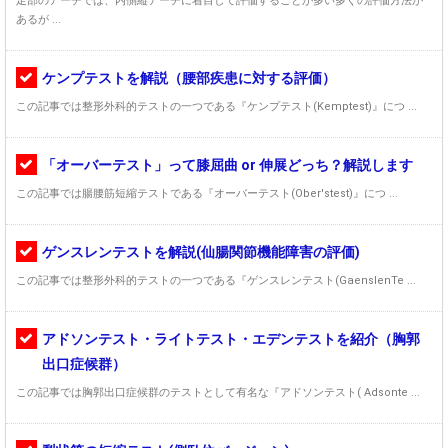
足部のアーチでは、内側縦アーチに着目して評価することが多い多くの評価方法が
あるが ...
ケンプテストを解説（腰部疾患に対する評価）
この記事では整形外科的テストの一つである『ケンプテスト(Kemptest)』につ ...
「オーバーテスト」って膝屈曲 or 伸展どっち？解説します
この記事では腸腰筋短縮テストである『オーバーテスト(Ober'stest)』につ ...
ゲンスレンテストを解説(仙腸関節機能障害の評価)
この記事では整形外科的テストの一つである『ゲンスレンテスト(GaenslenTe ...
アドソンテスト・ライトテスト・エデンテストを紹介（胸郭
出口症候群）
この記事では胸郭出口症候群のテストとして有名な『アドソンテスト( Adsonte ...