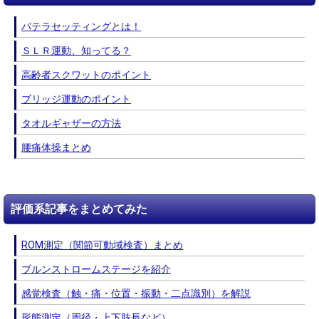
パテラセッティングとは！
ＳＬＲ運動、知ってる？
高齢者スクワットのポイント
ブリッジ運動のポイント
タオルギャザーの方法
腰痛体操まとめ
評価系記事をまとめてみた
ROM測定（関節可動域検査）まとめ
ブルンストロームステージを紹介
感覚検査（触・痛・位置・振動・二点識別）を解説
形態測定（周径・上下肢長など）