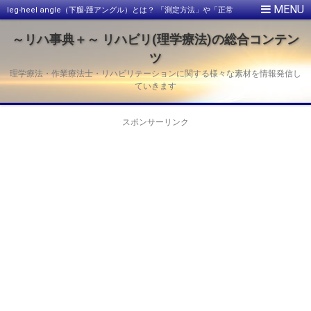
leg-heel angle（下腿-踵アングル）とは？ 「測定方法」や「正常
値」を紹介
～リハ事典＋～ リハビリ(理学療法)の総合コンテン
ツ
理学療法・作業療法士・リハビリテーションに関する様々な素材を情報発信し
ていきます
スポンサーリンク