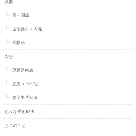
臓器
骨・関節
循環器系＋内臓
骨格筋
疾患
運動器疾患
疾患（その他）
脳卒中片麻痺
色々な手術療法
お金のこと