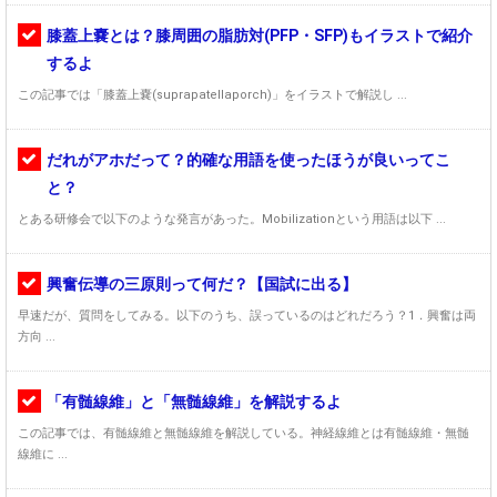
膝蓋上嚢とは？膝周囲の脂肪対(PFP・SFP)もイラストで紹介
するよ
この記事では「膝蓋上嚢(suprapatellaporch)」をイラストで解説し ...
だれがアホだって？的確な用語を使ったほうが良いってこ
と？
とある研修会で以下のような発言があった。Mobilizationという用語は以下 ...
興奮伝導の三原則って何だ？【国試に出る】
早速だが、質問をしてみる。以下のうち、誤っているのはどれだろう？1．興奮は両
方向 ...
「有髄線維」と「無髄線維」を解説するよ
この記事では、有髄線維と無髄線維を解説している。神経線維とは有髄線維・無髄
線維に ...