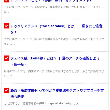
アライメントとは？（静的・動的・骨アライメント）
この記事では、リハビリ（理学療法・作業療法）現場で用いられる『アライメント
(al ...
トゥクリアランス（toe clearance）とは | 躓きにご注意
を！
この記事では、リハビリ歩行時に使用されることの多い用語でもある『トゥクリア
ランス ...
フェイス線（Feiss線）とは？ ｜ 足のアーチを確認しよう
（偏平足）
足部のアーチでは、内側縦アーチに着目して評価することが多い多くの評価方法が
あるが ...
膝蓋下脂肪体(IFP)って何だ？疼痛誘発テストやアプローチ方
法も解説
この記事では『膝蓋下脂肪体(IFP:infrapatellafatpad)』につ ...