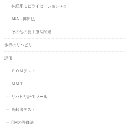
神経系モビライゼーション＋α
AKA－博田法
その他の徒手療法関連
歩行のリハビリ
評価
ＲＯＭテスト
ＭＭＴ
リハビリ評価ツール
高齢者テスト
FIMの評価法