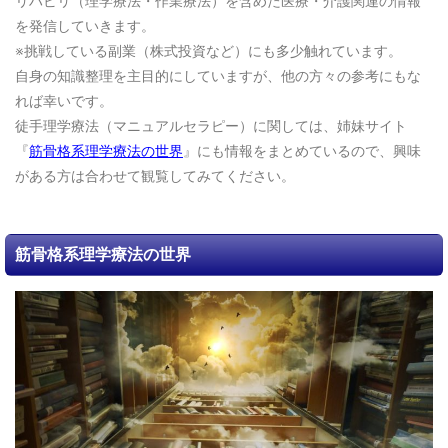
リハビリ（理学療法・作業療法）を含めた医療・介護関連の情報
を発信していきます。
※挑戦している副業（株式投資など）にも多少触れています。
自身の知識整理を主目的にしていますが、他の方々の参考にもな
れば幸いです。
徒手理学療法（マニュアルセラピー）に関しては、姉妹サイト
『
筋骨格系理学療法の世界
』にも情報をまとめているので、興味
がある方は合わせて観覧してみてください。
筋骨格系理学療法の世界