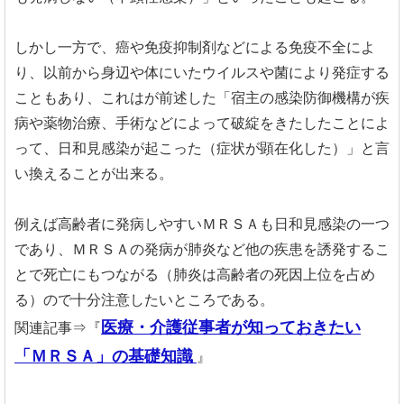
しかし一方で、癌や免疫抑制剤などによる免疫不全によ
り、以前から身辺や体にいたウイルスや菌により発症する
こともあり、これはが前述した「宿主の感染防御機構が疾
病や薬物治療、手術などによって破綻をきたしたことによ
って、日和見感染が起こった（症状が顕在化した）」と言
い換えることが出来る。
例えば高齢者に発病しやすいＭＲＳＡも日和見感染の一つ
であり、ＭＲＳＡの発病が肺炎など他の疾患を誘発するこ
とで死亡にもつながる（肺炎は高齢者の死因上位を占め
る）ので十分注意したいところである。
医療・介護従事者が知っておきたい
関連記事⇒『
「ＭＲＳＡ」の基礎知識
』