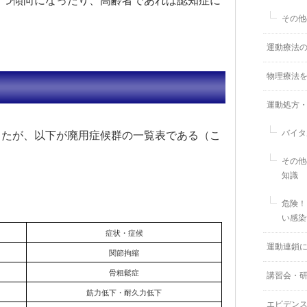
うつ傾向になったり、高齢者であれば認知症に
その他
運動療法
物理療法
運動処方
バイタ
きたが、以下が廃用症候群の一覧表である（こ
その他
知識
危険！
い感染
症状・症候
運動連鎖
関節拘縮
骨粗鬆症
講習会・
筋力低下・耐久力低下
エビデン