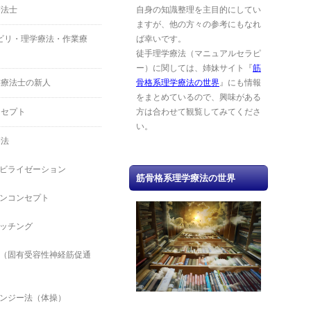
療法士
自身の知識整理を主目的にしてい
ますが、他の方々の参考にもなれ
ハビリ・理学療法・作業療
ば幸いです。
徒手理学療法（マニュアルセラピ
ー）に関しては、姉妹サイト『
筋
業療法士の新人
骨格系理学療法の世界
』にも情報
をまとめているので、興味がある
ンセプト
方は合わせて観覧してみてくださ
い。
療法
ビライゼーション
筋骨格系理学療法の世界
ンコンセプト
ッチング
（固有受容性神経筋促通
ンジー法（体操）