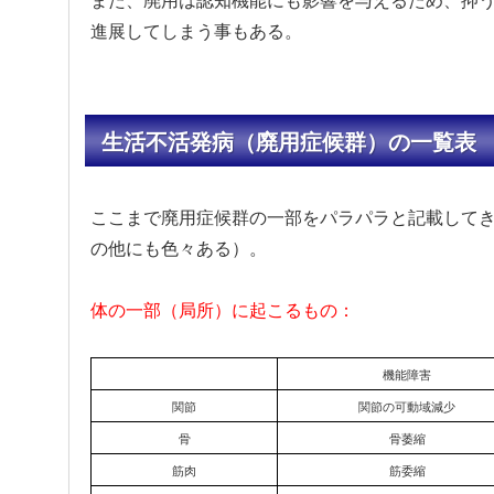
また、廃用は認知機能にも影響を与えるため、抑
進展してしまう事もある。
生活不活発病（廃用症候群）の一覧表
ここまで廃用症候群の一部をパラパラと記載して
の他にも色々ある）。
体の一部（局所）に起こるもの：
機能障害
関節
関節の可動域減少
骨
骨萎縮
筋肉
筋委縮