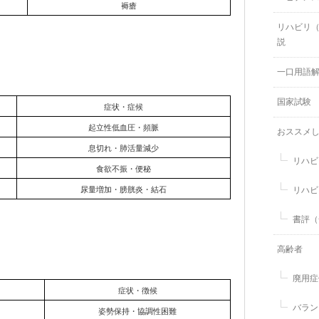
褥瘡
リハビリ
説
一口用語
国家試験
症状・症候
起立性低血圧・頻脈
おススメ
息切れ・肺活量減少
リハビ
食欲不振・便秘
リハビ
尿量増加・膀胱炎・結石
書評（
高齢者
廃用症
症状・徴候
バラン
姿勢保持・協調性困難