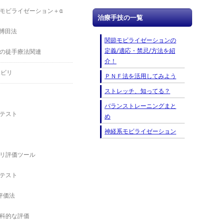
モビライゼーション＋α
治療手技の一覧
－博田法
関節モビライゼーションの
定義/適応・禁忌/方法を紹
の徒手療法関連
介！
ハビリ
ＰＮＦ法を活用してみよう
ストレッチ、知ってる？
バランストレーニングまと
テスト
め
神経系モビライゼーション
リ評価ツール
テスト
の評価法
科的な評価