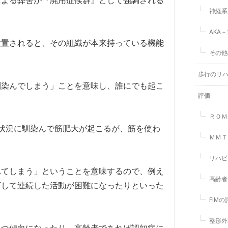
による弊害が『廃用症候群』として強調される
神経系
AKA
放置されると、その組織が本来持っている機能
その他
歩行のリ
馴染んでしまう」ことを意味し、誰にでも起こ
評価
ＲＯＭ
状況に馴染んで筋肥大が起こるが、筋を使わ
ＭＭＴ
リハビ
れてしまう」ということを意味するので、例え
高齢者
下して連続した活動が困難になったりといった
FIM
整形外