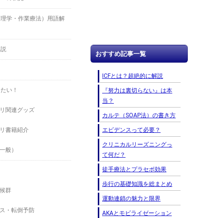
（理学・作業療法）用語解
解説
おすすめ記事一覧
ICFとは？超絶的に解説
したい！
『努力は裏切らない』は本
当？
リ関連グッズ
カルテ（SOAP法）の書き方
エビデンスって必要？
リ書籍紹介
クリニカルリーズニングっ
一般）
て何だ？
徒手療法とプラセボ効果
歩行の基礎知識を総まとめ
候群
運動連鎖の魅力と限界
ス・転倒予防
AKAとモビライゼーション