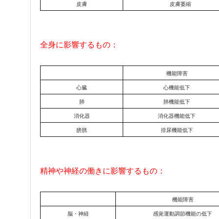
皮膚
皮膚萎縮
全身に影響するもの：
機能障害
心臓
心機能低下
肺
肺機能低下
消化器
消化器機能低下
膀胱
排尿機能低下
精神や神経の働きに影響するもの：
機能障害
脳・神経
感覚運動調節機能の低下