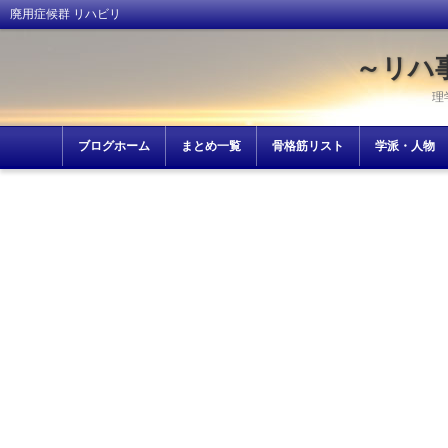
廃用症候群 リハビリ
～リハ
理
ブログホーム
まとめ一覧
骨格筋リスト
学派・人物