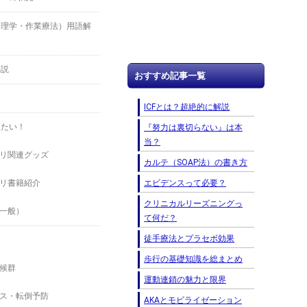
（理学・作業療法）用語解
解説
おすすめ記事一覧
ICFとは？超絶的に解説
したい！
『努力は裏切らない』は本
当？
リ関連グッズ
カルテ（SOAP法）の書き方
エビデンスって必要？
リ書籍紹介
クリニカルリーズニングっ
一般）
て何だ？
徒手療法とプラセボ効果
歩行の基礎知識を総まとめ
候群
運動連鎖の魅力と限界
ス・転倒予防
AKAとモビライゼーション