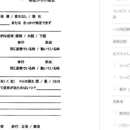
リハビリ
説
一口用語
国家試験
おススメ
リハビ
リハビ
書評（
高齢者
廃用症
バラン