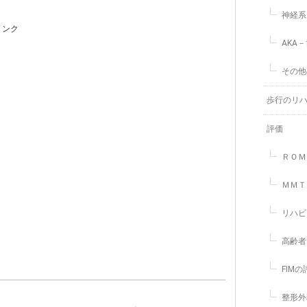
神経系
リンク
AKA
その他
歩行のリ
評価
ＲＯＭ
ＭＭＴ
リハビ
高齢者
FIM
整形外