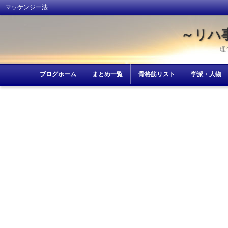
マッケンジー法
～リハ
理
ブログホーム
まとめ一覧
骨格筋リスト
学派・人物