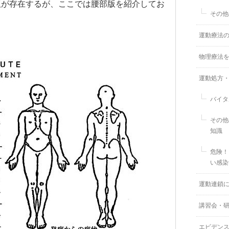
版が存在するが、ここでは腰部版を紹介してお
その他
運動療法
物理療法
運動処方
バイタ
その他
知識
危険！
い感染
運動連鎖
講習会・
エビデン