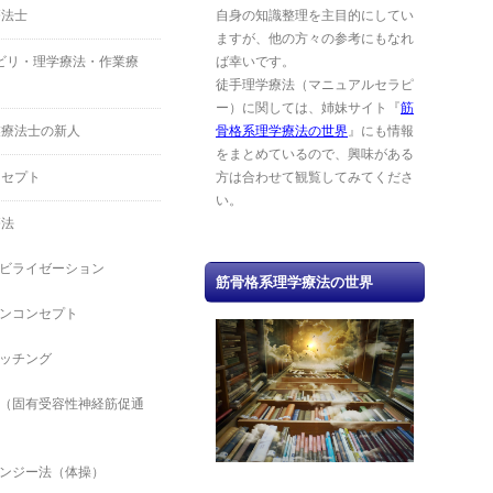
療法士
自身の知識整理を主目的にしてい
ますが、他の方々の参考にもなれ
ハビリ・理学療法・作業療
ば幸いです。
徒手理学療法（マニュアルセラピ
ー）に関しては、姉妹サイト『
筋
業療法士の新人
骨格系理学療法の世界
』にも情報
をまとめているので、興味がある
ンセプト
方は合わせて観覧してみてくださ
い。
療法
ビライゼーション
筋骨格系理学療法の世界
ンコンセプト
ッチング
（固有受容性神経筋促通
ンジー法（体操）