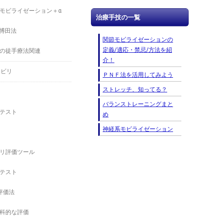
モビライゼーション＋α
治療手技の一覧
－博田法
関節モビライゼーションの
定義/適応・禁忌/方法を紹
の徒手療法関連
介！
ハビリ
ＰＮＦ法を活用してみよう
ストレッチ、知ってる？
バランストレーニングまと
テスト
め
神経系モビライゼーション
リ評価ツール
テスト
の評価法
科的な評価