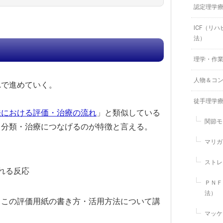
認定理学
ICF（リ
法）
理学・作
人物＆コ
れで進めていく。
徒手理学
法における評価・治療の流れ
」と類似している
関節モ
、分類・治療につなげるのが特徴と言える。
マリガ
ストレ
れる反応
ＰＮＦ
法）
、この評価用紙の書き方・活用方法について講
マッケ