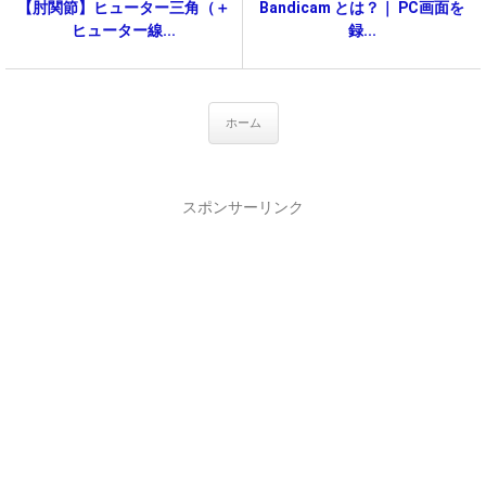
【肘関節】ヒューター三角（＋
Bandicam とは？｜ PC画面を
ヒューター線...
録...
ホーム
スポンサーリンク