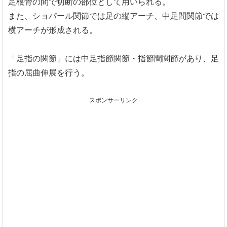
足根骨の間で切断の部位として用いられる。
また、ショパール関節では足の縦アーチ、中足間関節では
横アーチが形成される。
「足指の関節」には中足指節関節・指節間関節があり、足
指の屈曲伸展を行う。
スポンサーリンク