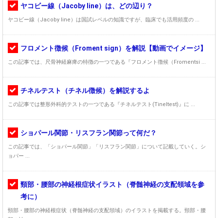
ヤコビー線（Jacoby line）は、どの辺り？
ヤコビー線（Jacoby line）は国試レベルの知識ですが、臨床でも活用頻度の ...
フロメント徴候（Froment sign）を解説【動画でイメージ】
この記事では、尺骨神経麻痺の特徴の一つである『フロメント徴候（Fromentsi ...
チネルテスト（チネル徴候）を解説するよ
この記事では整形外科的テストの一つである『チネルテスト(Tineltest)』に ...
ショパール関節・リスフラン関節って何だ？
この記事では、「ショパール関節」「リスフラン関節」について記載していく。シ
ョパー ...
頸部・腰部の神経根症状イラスト（脊髄神経の支配領域を参
考に）
頸部・腰部の神経根症状（脊髄神経の支配領域）のイラストを掲載する。頸部・腰