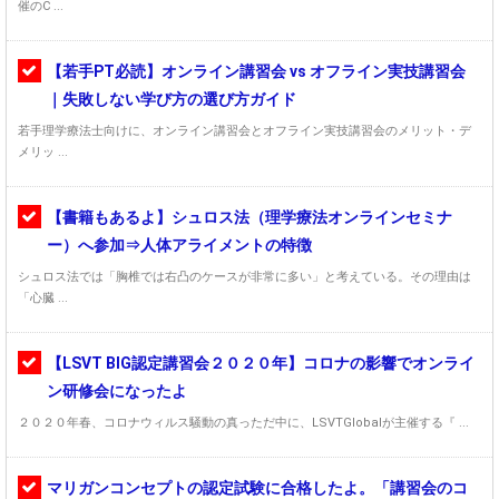
催のC ...
【若手PT必読】オンライン講習会 vs オフライン実技講習会
｜失敗しない学び方の選び方ガイド
若手理学療法士向けに、オンライン講習会とオフライン実技講習会のメリット・デ
メリッ ...
【書籍もあるよ】シュロス法（理学療法オンラインセミナ
ー）へ参加⇒人体アライメントの特徴
シュロス法では「胸椎では右凸のケースが非常に多い」と考えている。その理由は
「心臓 ...
【LSVT BIG認定講習会２０２０年】コロナの影響でオンライ
ン研修会になったよ
２０２０年春、コロナウィルス騒動の真っただ中に、LSVTGlobalが主催する『 ...
マリガンコンセプトの認定試験に合格したよ。「講習会のコ