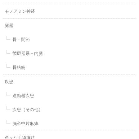
モノアミン神経
臓器
骨・関節
循環器系＋内臓
骨格筋
疾患
運動器疾患
疾患（その他）
脳卒中片麻痺
色々な手術療法