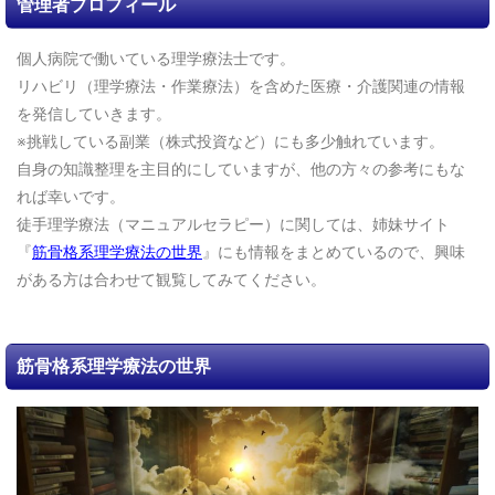
管理者プロフィール
個人病院で働いている理学療法士です。
リハビリ（理学療法・作業療法）を含めた医療・介護関連の情報
を発信していきます。
※挑戦している副業（株式投資など）にも多少触れています。
自身の知識整理を主目的にしていますが、他の方々の参考にもな
れば幸いです。
徒手理学療法（マニュアルセラピー）に関しては、姉妹サイト
『
筋骨格系理学療法の世界
』にも情報をまとめているので、興味
がある方は合わせて観覧してみてください。
筋骨格系理学療法の世界