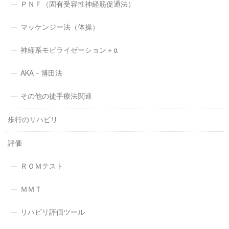
ＰＮＦ（固有受容性神経筋促通法）
マッケンジー法（体操）
神経系モビライゼーション＋α
AKA－博田法
その他の徒手療法関連
歩行のリハビリ
評価
ＲＯＭテスト
ＭＭＴ
リハビリ評価ツール