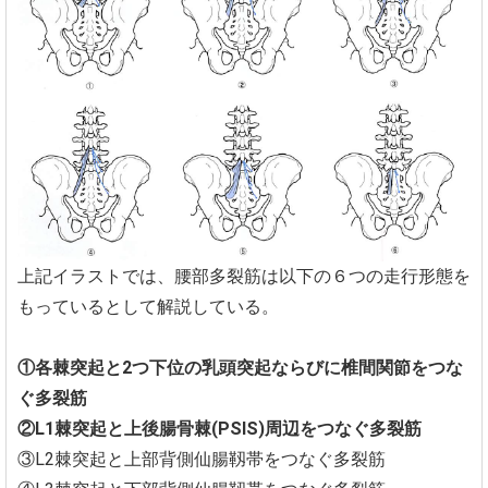
上記イラストでは、腰部多裂筋は以下の６つの走行形態を
もっているとして解説している。
①各棘突起と2つ下位の乳頭突起ならびに椎間関節をつな
ぐ多裂筋
②L1棘突起と上後腸骨棘(PSIS)周辺をつなぐ多裂筋
③L2棘突起と上部背側仙腸靱帯をつなぐ多裂筋