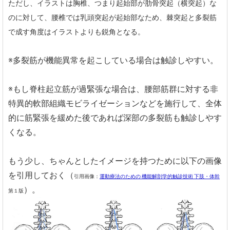
ただし、イラストは胸椎、つまり起始部が肋骨突起（横突起）な
のに対して、腰椎では乳頭突起が起始部なため、棘突起と多裂筋
で成す角度はイラストよりも鋭角となる。
※多裂筋が機能異常を起こしている場合は触診しやすい。
※もし脊柱起立筋が過緊張な場合は、腰部筋群に対する非
特異的軟部組織モビライゼーションなどを施行して、全体
的に筋緊張を緩めた後であれば深部の多裂筋も触診しやす
くなる。
もう少し、ちゃんとしたイメージを持つために以下の画像
を引用しておく（
引用画像：
運動療法のための 機能解剖学的触診技術 下肢・体幹
）。
第１版