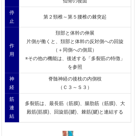
仙骨の後面
停
第２頸椎～第５腰椎の棘突起
止
頚部と体幹の伸展
片側が働くと、頚部と体幹の反対側への回旋
作
（＋同側への側屈）
用
※その他の機能は、後述する「多裂筋の特徴」
を参照
神
脊髄神経の後枝の内側枝
経
（Ｃ３～Ｓ３）
筋
多裂筋は、最長筋（筋膜)、腸肋筋（筋膜)、大
連
殿筋(筋膜)、回旋筋(腱)、棘筋(腱)と連結する
結