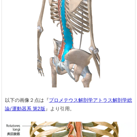
以下の画像２点は『
プロメテウス解剖学アトラス解剖学総
論/運動器系 第2版
』より引用。