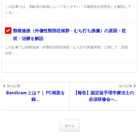
この記事では、高齢者の転倒によって生じやすい『大腿骨近位部骨折』を解説して
いる。 ...
頸椎捻挫（外傷性頸部症候群・むち打ち損傷）の原因・症
状・治療を解説
この記事では頸椎捻挫（外傷性頚部症候群・むち打ち関連障害）に関して、原因・
症状・ ...
前の記事
次の記事
Bandicam とは？｜ PC画面を
【報告】認定徒手理学療法士の
録...
必須研修会へ...
ホーム