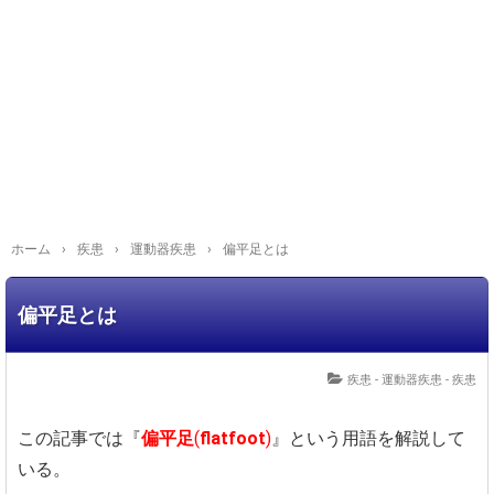
ホーム
›
疾患
›
運動器疾患
›
偏平足とは
偏平足とは
疾患 - 運動器疾患
-
疾患
この記事では『
偏平足
(
flatfoot
)
』という用語を解説して
いる。