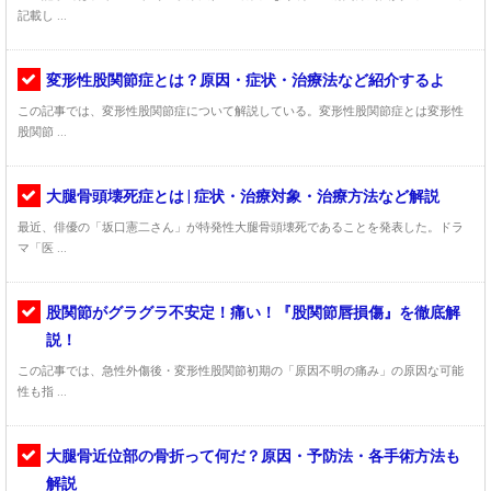
記載し ...
変形性股関節症とは？原因・症状・治療法など紹介するよ
この記事では、変形性股関節症について解説している。変形性股関節症とは変形性
股関節 ...
大腿骨頭壊死症とは | 症状・治療対象・治療方法など解説
最近、俳優の「坂口憲二さん」が特発性大腿骨頭壊死であることを発表した。ドラ
マ「医 ...
股関節がグラグラ不安定！痛い！『股関節唇損傷』を徹底解
説！
この記事では、急性外傷後・変形性股関節初期の「原因不明の痛み」の原因な可能
性も指 ...
大腿骨近位部の骨折って何だ？原因・予防法・各手術方法も
解説