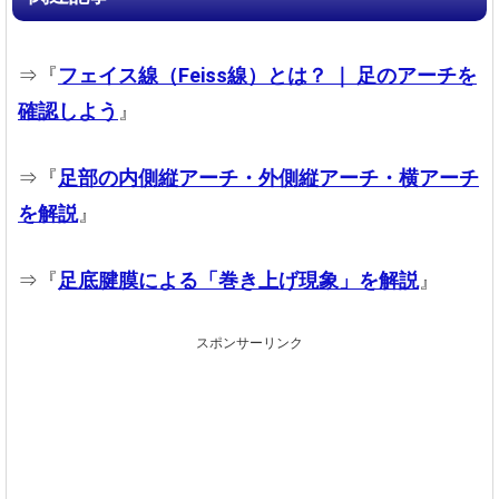
⇒『
フェイス線（Feiss線）とは？ ｜ 足のアーチを
確認しよう
』
⇒『
足部の内側縦アーチ・外側縦アーチ・横アーチ
を解説
』
⇒『
足底腱膜による「巻き上げ現象」を解説
』
スポンサーリンク