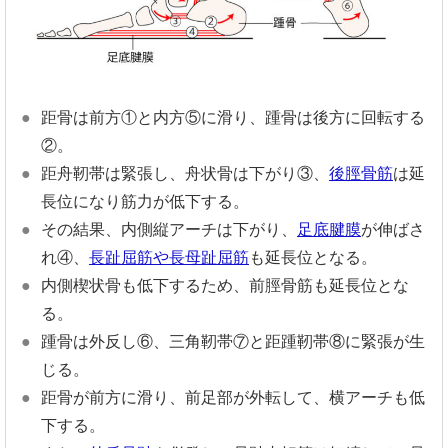
距骨は前方①と内方⑤に滑り、踵骨は後方に回転する
②。
距舟靭帯は緊張し、舟状骨は下がり③、
後脛骨筋
は延
長位になり筋力が低下する。
その結果、内側縦アーチは下がり、
足底腱膜
が伸ばさ
れ④、
長趾屈筋や長母趾屈筋
も延長位となる。
内側楔状骨も低下するため、前脛骨筋も延長位とな
る。
踵骨は外反し⑥、三角靭帯⑦と距踵靭帯⑧に緊張が生
じる。
距骨が前方に滑り、前足部が外転して、横アーチも低
下する。