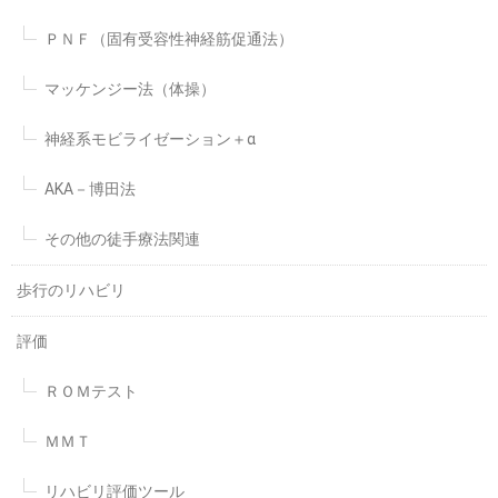
ＰＮＦ（固有受容性神経筋促通法）
マッケンジー法（体操）
神経系モビライゼーション＋α
AKA－博田法
その他の徒手療法関連
歩行のリハビリ
評価
ＲＯＭテスト
ＭＭＴ
リハビリ評価ツール