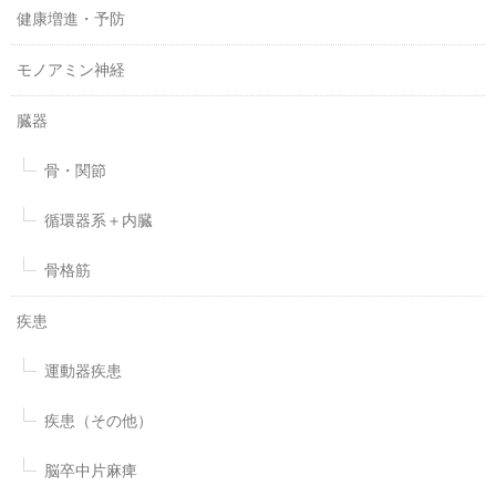
健康増進・予防
モノアミン神経
臓器
骨・関節
循環器系＋内臓
骨格筋
疾患
運動器疾患
疾患（その他）
脳卒中片麻痺